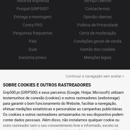
Teste da imprensa
Serviço clientes
Porquê GRIP500?
Contacte-nos
Entrega e montagem
Opinião clientes
Conta PRO
Política de Privacidade
Perguntas frequentes
Carta de moderação
País
Condições gerais de venda
Guia
Gestão dos cookies
Garantia pneus
Menções legais
Continuar a navegação sem aceitar >
SOBRE COOKIES E OUTROS RASTREADORES
Grip500.pt (GRIP500) e seus parceiros (Google, Hotjar, Microsoft) utilizam
testemunhos de conexão (cookies) e outros rastreadores (webstorage)
para garantir o bom funcionamento do Website, facilitar a navegação,
efetuar medições estatísticas e personalizar as campanhas publicitárias.
Os cookies e outros rastreadores armazenados no seu dispositivo podem
conter dados pessoais. Além disso, não instalamos qualquer cookie ou
outro rastreador sem o seu consentimento livre e informado, exceto os