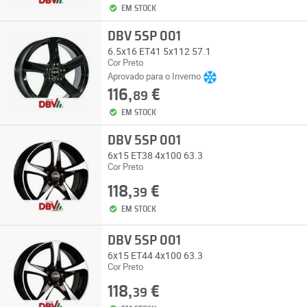
EM STOCK
DBV 5SP 001
6.5x16 ET41 5x112 57.1
Cor Preto
Aprovado para o Inverno
116,
€
89
EM STOCK
DBV 5SP 001
6x15 ET38 4x100 63.3
Cor Preto
118,
€
39
EM STOCK
DBV 5SP 001
6x15 ET44 4x100 63.3
Cor Preto
118,
€
39