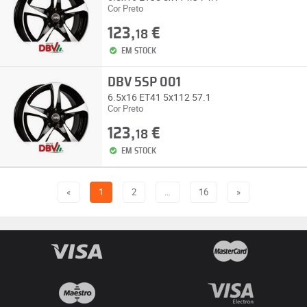
Cor Preto
123,
€
18
EM STOCK
DBV 5SP 001
6.5x16 ET41 5x112 57.1
Cor Preto
123,
€
18
EM STOCK
«
1
2
…
16
»