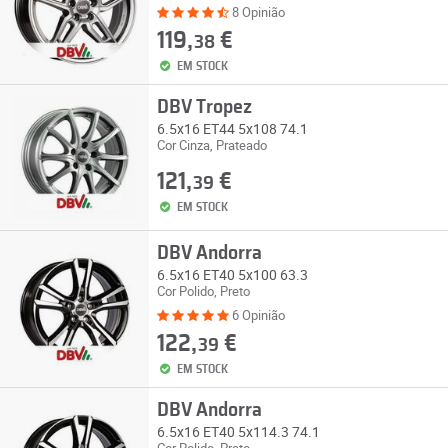
8 Opinião
119,
€
38
EM STOCK
DBV Tropez
6.5x16 ET44 5x108 74.1
Cor Cinza, Prateado
121,
€
39
EM STOCK
DBV Andorra
6.5x16 ET40 5x100 63.3
Cor Polido, Preto
6 Opinião
122,
€
39
EM STOCK
DBV Andorra
6.5x16 ET40 5x114.3 74.1