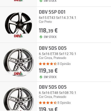
EM STOCK
DBV 5SP 001
6x15 ET43 5x114.3 74.1
Cor Preto
118,
€
39
EM STOCK
DBV 5DS 005
6.5x16 ET38 5x112 70.1
Cor Cinza, Prateado
8 Opinião
119,
€
38
EM STOCK
DBV 5DS 005
6.5x16 ET48 5x108 70.1
Cor Cinza, Prateado
8 Opinião
119,
€
38