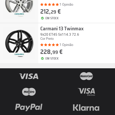
1 Opinião
212,
€
29
EM STOCK
Carmani 13 Twinmax
9x20 ET45 5x114.3 72.6
Cor Preto
1 Opinião
228,
€
99
EM STOCK