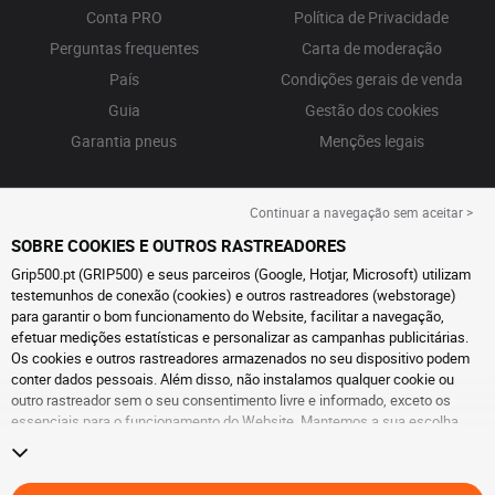
Conta PRO
Política de Privacidade
Perguntas frequentes
Carta de moderação
País
Condições gerais de venda
Guia
Gestão dos cookies
Garantia pneus
Menções legais
Continuar a navegação sem aceitar >
SOBRE COOKIES E OUTROS RASTREADORES
Grip500.pt (GRIP500) e seus parceiros (Google, Hotjar, Microsoft) utilizam
testemunhos de conexão (cookies) e outros rastreadores (webstorage)
para garantir o bom funcionamento do Website, facilitar a navegação,
efetuar medições estatísticas e personalizar as campanhas publicitárias.
Os cookies e outros rastreadores armazenados no seu dispositivo podem
conter dados pessoais. Além disso, não instalamos qualquer cookie ou
outro rastreador sem o seu consentimento livre e informado, exceto os
essenciais para o funcionamento do Website. Mantemos a sua escolha
durante 6 meses. Pode retirar o seu consentimento a qualquer momento, ao
aceder à
página de cookies e outros rastreadores
. Pode optar por continuar
a navegar sem aceitar a instalação de cookies ou outros rastreadores. A