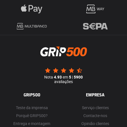
Nota
4.93
em
5
|
5900
avaliações
GRIP500
EMPRESA
Teste da imprensa
Serviço clientes
Porquê GRIP500?
Contacte-nos
Entrega e montagem
Opinião clientes