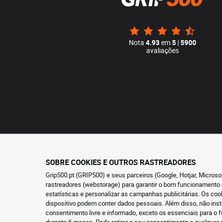
Nota
4.93
em
5
|
5900
avaliações
SOBRE COOKIES E OUTROS RASTREADORES
Grip500.pt (GRIP500) e seus parceiros (Google, Hotjar, Micros
rastreadores (webstorage) para garantir o bom funcionamento 
estatísticas e personalizar as campanhas publicitárias. Os co
dispositivo podem conter dados pessoais. Além disso, não ins
consentimento livre e informado, exceto os essenciais para 