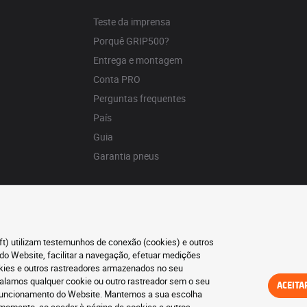
Teste da imprensa
Porquê GRIP500?
Entrega e montagem
Conta PRO
Perguntas frequentes
País
Guia
Garantia pneus
oft) utilizam testemunhos de conexão (cookies) e outros
do Website, facilitar a navegação, efetuar medições
okies e outros rastreadores armazenados no seu
talamos qualquer cookie ou outro rastreador sem o seu
ACEITA
o funcionamento do Website. Mantemos a sua escolha