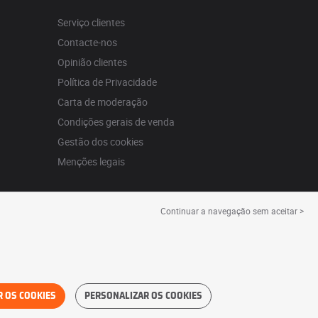
Serviço clientes
Contacte-nos
Opinião clientes
Política de Privacidade
Carta de moderação
Condições gerais de venda
Gestão dos cookies
Menções legais
Continuar a navegação sem aceitar >
R OS COOKIES
PERSONALIZAR OS COOKIES