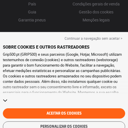
País
Condições gerais de venda
Guia
Gestão dos cookies
Garantia pneus
Menções legais
Continuar a navegação sem aceitar >
SOBRE COOKIES E OUTROS RASTREADORES
Grip500.pt (GRIP500) e seus parceiros (Google, Hotjar, Microsoft) utilizam
testemunhos de conexão (cookies) e outros rastreadores (webstorage)
para garantir o bom funcionamento do Website, facilitar a navegação,
efetuar medições estatísticas e personalizar as campanhas publicitárias.
Os cookies e outros rastreadores armazenados no seu dispositivo podem
conter dados pessoais. Além disso, não instalamos qualquer cookie ou
outro rastreador sem o seu consentimento livre e informado, exceto os
essenciais para o funcionamento do Website. Mantemos a sua escolha
durante 6 meses. Pode retirar o seu consentimento a qualquer momento, ao
aceder à
página de cookies e outros rastreadores
. Pode optar por continuar
a navegar sem aceitar a instalação de cookies ou outros rastreadores. A
recusa não prejudica o acesso aos serviços GRIP500. Para obter mais
ACEITAR OS COOKIES
informações, consulte
a página de cookies e outros rastreadores
.
PERSONALIZAR OS COOKIES