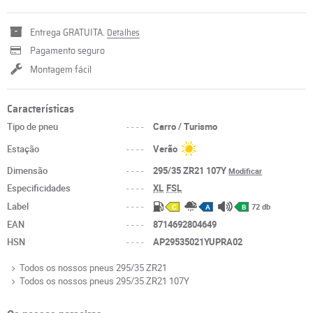
Entrega GRATUITA.
Detalhes
Pagamento seguro
Montagem fácil
Características
Tipo de pneu
----
Carro / Turismo
Estação
----
Verão
Dimensão
----
295/35 ZR21 107Y
Modificar
Especificidades
----
XL
FSL
Label
----
72 db
C
A
B
EAN
----
8714692804649
HSN
----
AP29535021YUPRA02
Todos os nossos pneus 295/35 ZR21
Todos os nossos pneus 295/35 ZR21 107Y