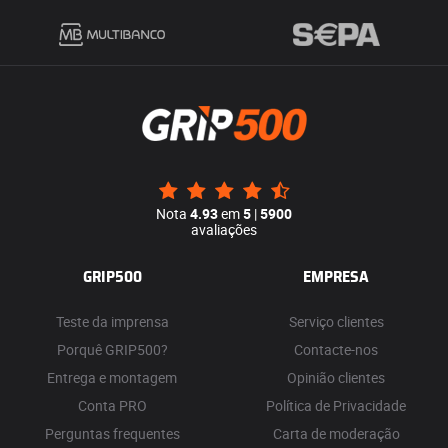
Nota
4.93
em
5
|
5900
avaliações
GRIP500
EMPRESA
Teste da imprensa
Serviço clientes
Porquê GRIP500?
Contacte-nos
Entrega e montagem
Opinião clientes
Conta PRO
Política de Privacidade
Perguntas frequentes
Carta de moderação