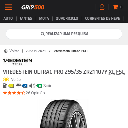
0
AUTO
JANTES
MOTA
QUADRICICLO
CORRENTES DE NEVE
REALIZAR UMA PESQUISA
Voltar
295/35 ZR21
Vredestein Ultrac PRO
VREDESTEIN ULTRAC PRO 295/35 ZR21 107Y
XL
FSL
Verão
72 db
C
A
B
26 Opinião