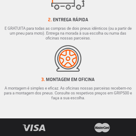
2.
ENTREGA RÁPIDA
E GRATUITA para todas as compras de dois pneus idênticos (ou a partir de
um pneu para moto). Entrega na morada à sua escolha ou numa das
oficinas nossas parceiras.
3.
MONTAGEM EM OFICINA
A montagem é simples e eficaz. As oficinas nossas parceiras recebem-no
para a montagem dos pneus. Consulte os respetivos preços em GRIP500 e
faça a sua escolha.