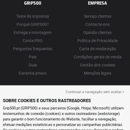
GRIP500
EMPRESA
Teste da imprensa
Serviço clientes
Porquê GRIP500?
Contacte-nos
Entrega e montagem
Opinião clientes
Conta PRO
Política de Privacidade
Perguntas frequentes
Carta de moderação
País
Condições gerais de venda
Guia
Gestão dos cookies
Garantia pneus
Menções legais
Continuar a navegação sem aceitar >
SOBRE COOKIES E OUTROS RASTREADORES
Grip500.pt (GRIP500) e seus parceiros (Google, Hotjar, Microsoft) utilizam
testemunhos de conexão (cookies) e outros rastreadores (webstorage)
para garantir o bom funcionamento do Website, facilitar a navegação,
efetuar medições estatísticas e personalizar as campanhas publicitárias.