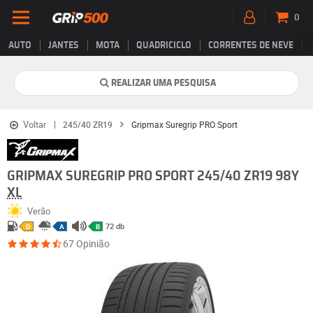
0
AUTO
JANTES
MOTA
QUADRICICLO
CORRENTES DE NEVE
REALIZAR UMA PESQUISA
Voltar
245/40 ZR19
Gripmax Suregrip PRO Sport
GRIPMAX SUREGRIP PRO SPORT 245/40 ZR19 98Y
XL
Verão
72 db
D
A
B
67 Opinião