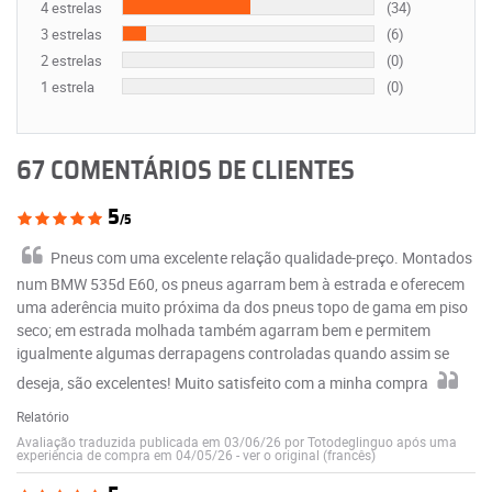
4 estrelas
(34)
3 estrelas
(6)
2 estrelas
(0)
1 estrela
(0)
67 COMENTÁRIOS DE CLIENTES
5
/5
Pneus com uma excelente relação qualidade-preço. Montados
num BMW 535d E60, os pneus agarram bem à estrada e oferecem
uma aderência muito próxima da dos pneus topo de gama em piso
seco; em estrada molhada também agarram bem e permitem
igualmente algumas derrapagens controladas quando assim se
deseja, são excelentes! Muito satisfeito com a minha compra
Relatório
Avaliação traduzida publicada em 03/06/26 por Totodeglinguo após uma
experiência de compra em 04/05/26
-
ver o original (francês)