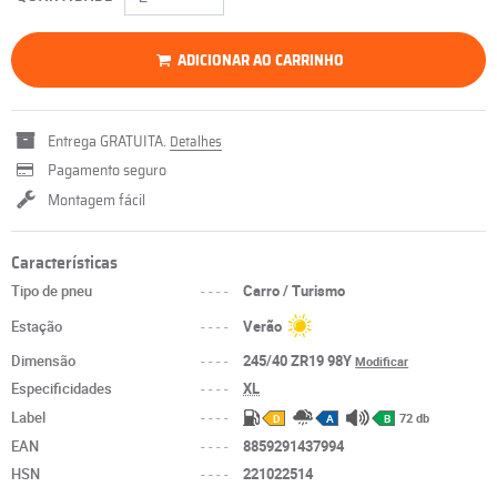
ADICIONAR AO CARRINHO
Entrega GRATUITA.
Detalhes
Pagamento seguro
Montagem fácil
Características
Tipo de pneu
----
Carro / Turismo
Estação
----
Verão
Dimensão
----
245/40 ZR19 98Y
Modificar
Especificidades
----
XL
Label
----
72 db
D
A
B
EAN
----
8859291437994
HSN
----
221022514