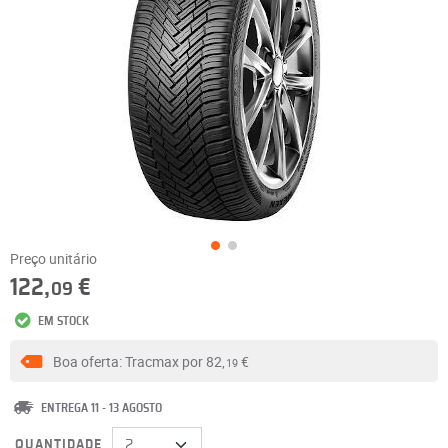
Preço unitário
122,
€
09
EM STOCK
Boa oferta: Tracmax por
82,
€
19
ENTREGA 11 - 13 AGOSTO
QUANTIDADE