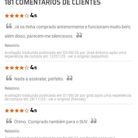
181 COMENTÁRIOS DE CLIENTES
4
/5
Já os tinha comprado anteriormente e funcionam muito bem;
além disso, parecem-me silenciosos.
Relatório
Avaliação traduzida publicada em 03/08/26 por José Antonio após uma
experiência de compra em 12/07/25
-
ver o original (espanhol)
4
/5
Nada a assinalar, perfeito.
Relatório
Avaliação traduzida publicada em 01/08/26 por gold após uma experiência
de compra em 28/11/25
-
ver o original (francês)
4
/5
Ótimo. Comprado também para o SUV.
Relatório
Avaliação traduzida publicada em 01/08/26 por DonGe após uma