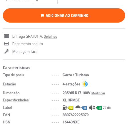
ADICIONAR AO CARRINHO
Entrega GRATUITA.
Detalhes
Pagamento seguro
Montagem fácil
Características
Tipo de pneu
----
Carro / Turismo
Estação
----
4 estações
Dimensão
----
235/65 R17 108V
Modificar
Especificidades
----
XL
3PMSF
Label
----
72 db
C
B
B
EAN
----
8807622225079
HSN
----
16443NXE