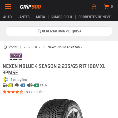
0
AUTO
JANTES
MOTA
QUADRICICLO
CORRENTES DE NEVE
REALIZAR UMA PESQUISA
Voltar
235/65 R17
Nexen Nblue 4 Season 2
NEXEN NBLUE 4 SEASON 2 235/65 R17 108V
XL
3PMSF
4 estações
72 db
C
B
B
183 Opinião