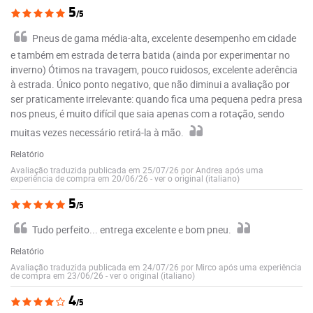
5
/5
Pneus de gama média-alta, excelente desempenho em cidade
e também em estrada de terra batida (ainda por experimentar no
inverno) Ótimos na travagem, pouco ruidosos, excelente aderência
à estrada. Único ponto negativo, que não diminui a avaliação por
ser praticamente irrelevante: quando fica uma pequena pedra presa
nos pneus, é muito difícil que saia apenas com a rotação, sendo
muitas vezes necessário retirá-la à mão.
Relatório
Avaliação traduzida publicada em 25/07/26 por Andrea após uma
experiência de compra em 20/06/26
-
ver o original (italiano)
5
/5
Tudo perfeito... entrega excelente e bom pneu.
Relatório
Avaliação traduzida publicada em 24/07/26 por Mirco após uma experiência
de compra em 23/06/26
-
ver o original (italiano)
4
/5