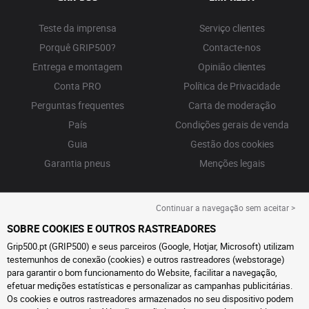
Teste da imprensa
Serviço clientes
Porquê GRIP500?
Contacte-nos
Entrega e montagem
Opinião clientes
Conta PRO
Política de Privacidade
Perguntas frequentes
Carta de moderação
País
Condições gerais de venda
Guia
Gestão dos cookies
Garantia pneus
Menções legais
Continuar a navegação sem aceitar >
SOBRE COOKIES E OUTROS RASTREADORES
Grip500.pt (GRIP500) e seus parceiros (Google, Hotjar, Microsoft) utilizam
testemunhos de conexão (cookies) e outros rastreadores (webstorage)
para garantir o bom funcionamento do Website, facilitar a navegação,
efetuar medições estatísticas e personalizar as campanhas publicitárias.
Os cookies e outros rastreadores armazenados no seu dispositivo podem