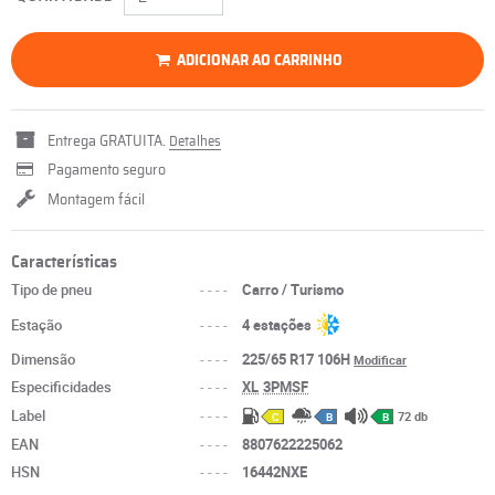
ADICIONAR AO CARRINHO
Entrega GRATUITA.
Detalhes
Pagamento seguro
Montagem fácil
Características
Tipo de pneu
----
Carro / Turismo
Estação
----
4 estações
Dimensão
----
225/65 R17 106H
Modificar
Especificidades
----
XL
3PMSF
Label
----
72 db
C
B
B
EAN
----
8807622225062
HSN
----
16442NXE