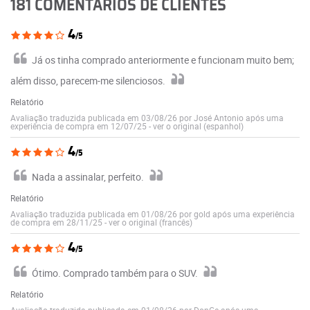
181 COMENTÁRIOS DE CLIENTES
4
/5
Já os tinha comprado anteriormente e funcionam muito bem;
além disso, parecem-me silenciosos.
Relatório
Avaliação traduzida publicada em 03/08/26 por José Antonio após uma
experiência de compra em 12/07/25
-
ver o original (espanhol)
4
/5
Nada a assinalar, perfeito.
Relatório
Avaliação traduzida publicada em 01/08/26 por gold após uma experiência
de compra em 28/11/25
-
ver o original (francês)
4
/5
Ótimo. Comprado também para o SUV.
Relatório
Avaliação traduzida publicada em 01/08/26 por DonGe após uma