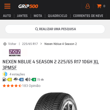
0
AUTO
JANTES
MOTA
QUADRICICLO
CORRENTES DE NEVE
REALIZAR UMA PESQUISA
Voltar
225/65 R17
Nexen Nblue 4 Season 2
NEXEN NBLUE 4 SEASON 2 225/65 R17 106H
XL
3PMSF
4 estações
72 db
C
B
B
183 Opinião