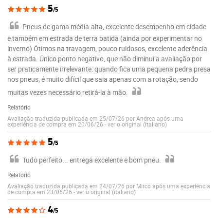
5
/5
Pneus de gama média-alta, excelente desempenho em cidade
e também em estrada de terra batida (ainda por experimentar no
inverno) Ótimos na travagem, pouco ruidosos, excelente aderência
à estrada. Único ponto negativo, que não diminui a avaliação por
ser praticamente irrelevante: quando fica uma pequena pedra presa
nos pneus, é muito difícil que saia apenas com a rotação, sendo
muitas vezes necessário retirá-la à mão.
Relatório
Avaliação traduzida publicada em 25/07/26 por Andrea após uma
experiência de compra em 20/06/26
-
ver o original (italiano)
5
/5
Tudo perfeito... entrega excelente e bom pneu.
Relatório
Avaliação traduzida publicada em 24/07/26 por Mirco após uma experiência
de compra em 23/06/26
-
ver o original (italiano)
4
/5