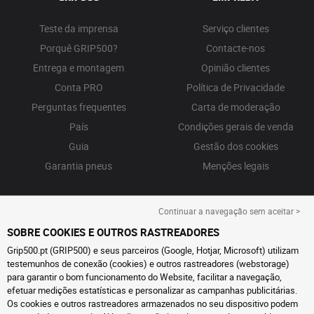
Teste da imprensa
Serviço clientes
Porquê GRIP500?
Contacte-nos
Entrega e montagem
Opinião clientes
Conta PRO
Política de Privacidade
Perguntas frequentes
Carta de moderação
País
Condições gerais de venda
Guia
Gestão dos cookies
Garantia pneus
Menções legais
Continuar a navegação sem aceitar >
SOBRE COOKIES E OUTROS RASTREADORES
Grip500.pt (GRIP500) e seus parceiros (Google, Hotjar, Microsoft) utilizam
testemunhos de conexão (cookies) e outros rastreadores (webstorage)
para garantir o bom funcionamento do Website, facilitar a navegação,
efetuar medições estatísticas e personalizar as campanhas publicitárias.
Os cookies e outros rastreadores armazenados no seu dispositivo podem