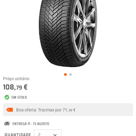
Preço unitário
108,
€
79
EM STOCK
Boa oferta: Tracmax por
71,
€
39
ENTREGA 11 - 13 AGOSTO
QUANTIDADE