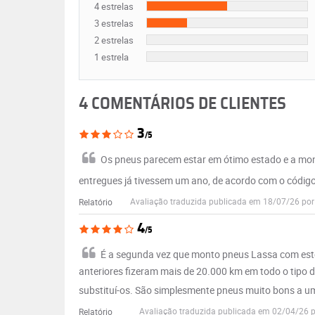
4 estrelas
3 estrelas
2 estrelas
1 estrela
4 COMENTÁRIOS DE CLIENTES
3
/5
Os pneus parecem estar em ótimo estado e a mo
entregues já tivessem um ano, de acordo com o códig
Avaliação traduzida publicada em 18/07/26 po
Relatório
4
/5
É a segunda vez que monto pneus Lassa com este 
anteriores fizeram mais de 20.000 km em todo o tipo
substituí-os. São simplesmente pneus muito bons a u
Avaliação traduzida publicada em 02/04/26 
Relatório