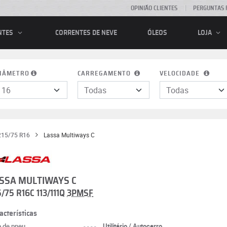
OPINIÃO CLIENTES
PERGUNTAS 
CORRENTES DE NEVE
ÓLEOS
NTES
LOJA
IÂMETRO
CARREGAMENTO
VELOCIDADE
215/75 R16
Lassa Multiways C
SSA MULTIWAYS C
5/75 R16C 113/111Q
3PMSF
acterísticas
o de pneu
----
Utilitário / Autocarro