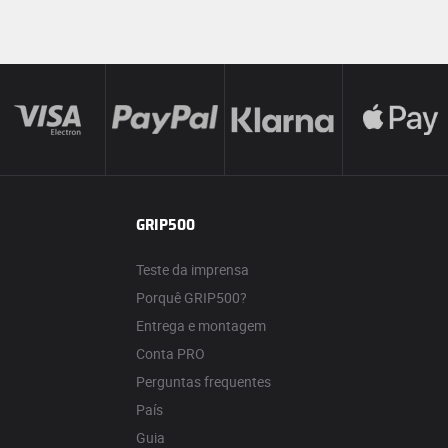
GRIP500
Teste da imprensa
Porquê GRIP500?
Entrega e montagem
Conta PRO
Perguntas frequentes
País
Guia