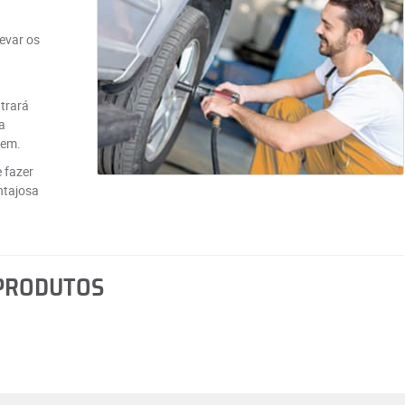
evar os
a
ntrará
a
gem.
 fazer
ntajosa
 PRODUTOS