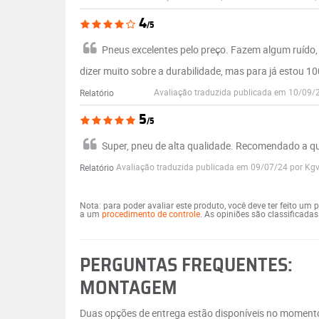
4
/5
Pneus excelentes pelo preço. Fazem algum ruído
dizer muito sobre a durabilidade, mas para já estou 10
Avaliação traduzida publicada em 10/09/
Relatório
5
/5
Super, pneu de alta qualidade. Recomendado a 
Avaliação traduzida publicada em 09/07/24 por Kg
Relatório
Nota: para poder avaliar este produto, você deve ter feito um
a um
procedimento de controle
. As opiniões são classificada
PERGUNTAS FREQUENTES:
MONTAGEM
Duas opções de entrega estão disponíveis no moment