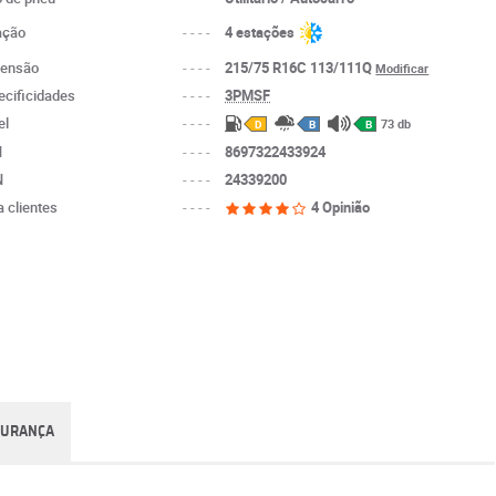
ação
----
4 estações
ensão
----
215/75 R16C 113/111Q
Modificar
ecificidades
----
3PMSF
el
----
73 db
D
B
B
N
----
8697322433924
N
----
24339200
a clientes
----
4 Opinião
GURANÇA