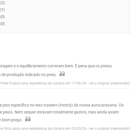
(2)
(1)
(0)
(0)
ntagem e o equilibramento correram bem. É pena que os pneus
o de produção indicado no pneu.
r Peter R após uma experiência de compra em 17/06/26
-
ver o original (neerlandês)
piso específico no eixo traseiro (motriz) da nossa autocaravana. Os
 de pisos. Nem sequer estavam totalmente gastos, mas ainda assim
m bom preço.
por Nico após uma experiência de compra em 03/03/26
-
ver o original (neerlandês)