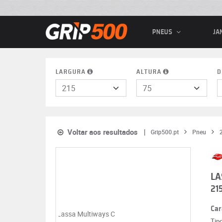
PNEUS
JA
LARGURA
ALTURA
D
Voltar aos resultados
Grip500.pt
Pneu
LA
21
Car
Tip