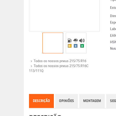
Est
Dim
Esp
Lab
EA
HS
D
B
B
Not
Todos os nossos pneus 215/75 R16
Todos os nossos pneus 215/75 R16C
113/111Q
DESCRIÇÃO
OPINIÕES
MONTAGEM
SE