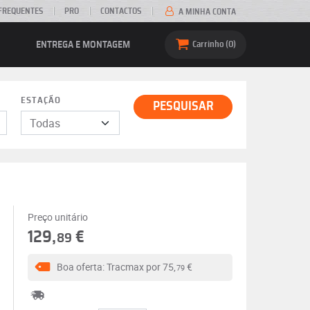
FREQUENTES
PRO
CONTACTOS
A MINHA CONTA
ENTREGA E MONTAGEM
Carrinho
0
ESTAÇÃO
PESQUISAR
Preço unitário
129,
€
89
Boa oferta: Tracmax por
75,
€
79