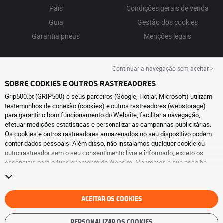
País
Condições gerais de venda
Guia
Gestão dos cookies
Garantia pneus
Menções legais
Continuar a navegação sem aceitar >
SOBRE COOKIES E OUTROS RASTREADORES
Grip500.pt (GRIP500) e seus parceiros (Google, Hotjar, Microsoft) utilizam
testemunhos de conexão (cookies) e outros rastreadores (webstorage)
para garantir o bom funcionamento do Website, facilitar a navegação,
efetuar medições estatísticas e personalizar as campanhas publicitárias.
Os cookies e outros rastreadores armazenados no seu dispositivo podem
conter dados pessoais. Além disso, não instalamos qualquer cookie ou
outro rastreador sem o seu consentimento livre e informado, exceto os
essenciais para o funcionamento do Website. Mantemos a sua escolha
durante 6 meses. Pode retirar o seu consentimento a qualquer momento, ao
aceder à
página de cookies e outros rastreadores
. Pode optar por continuar
a navegar sem aceitar a instalação de cookies ou outros rastreadores. A
recusa não prejudica o acesso aos serviços GRIP500. Para obter mais
ACEITAR OS COOKIES
informações, consulte
a página de cookies e outros rastreadores
.
PERSONALIZAR OS COOKIES