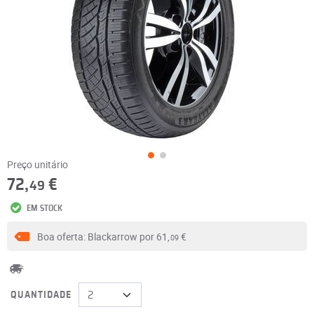
Preço unitário
72,
€
49
EM STOCK
Boa oferta: Blackarrow por
61,
€
09
QUANTIDADE