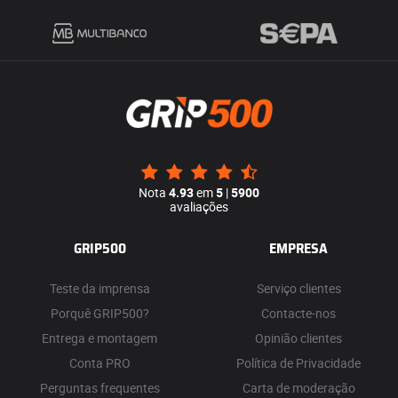
Nota
4.93
em
5
|
5900
avaliações
GRIP500
EMPRESA
Teste da imprensa
Serviço clientes
Porquê GRIP500?
Contacte-nos
Entrega e montagem
Opinião clientes
Conta PRO
Política de Privacidade
Perguntas frequentes
Carta de moderação