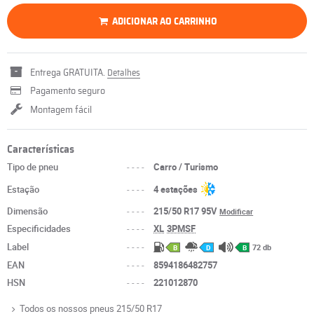
ADICIONAR AO CARRINHO
Entrega GRATUITA.
Detalhes
Pagamento seguro
Montagem fácil
Características
Tipo de pneu
----
Carro / Turismo
Estação
----
4 estações
Dimensão
----
215/50 R17 95V
Modificar
Especificidades
----
XL
3PMSF
Label
----
72 db
B
D
B
EAN
----
8594186482757
HSN
----
221012870
Todos os nossos pneus 215/50 R17