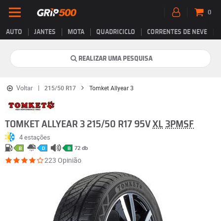
0
AUTO
JANTES
MOTA
QUADRICICLO
CORRENTES DE NEVE
REALIZAR UMA PESQUISA
Voltar
215/50 R17
Tomket Allyear 3
TOMKET ALLYEAR 3 215/50 R17 95V
XL
3PMSF
4 estações
72 db
B
D
B
223 Opinião