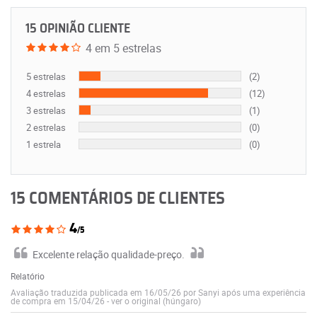
15 OPINIÃO CLIENTE
4 em 5 estrelas
5 estrelas
(2)
4 estrelas
(12)
3 estrelas
(1)
2 estrelas
(0)
1 estrela
(0)
15 COMENTÁRIOS DE CLIENTES
4
/5
Excelente relação qualidade-preço.
Relatório
Avaliação traduzida publicada em 16/05/26 por Sanyi após uma experiência
de compra em 15/04/26
-
ver o original (húngaro)