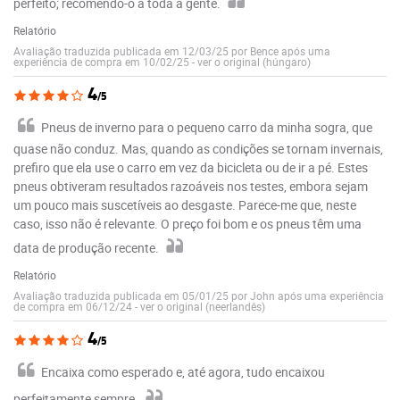
perfeito; recomendo-o a toda a gente.
Relatório
Avaliação traduzida publicada em 12/03/25 por Bence após uma
experiência de compra em 10/02/25
-
ver o original (húngaro)
4
/5
Pneus de inverno para o pequeno carro da minha sogra, que
quase não conduz. Mas, quando as condições se tornam invernais,
prefiro que ela use o carro em vez da bicicleta ou de ir a pé. Estes
pneus obtiveram resultados razoáveis nos testes, embora sejam
um pouco mais suscetíveis ao desgaste. Parece-me que, neste
caso, isso não é relevante. O preço foi bom e os pneus têm uma
data de produção recente.
Relatório
Avaliação traduzida publicada em 05/01/25 por John após uma experiência
de compra em 06/12/24
-
ver o original (neerlandês)
4
/5
Encaixa como esperado e, até agora, tudo encaixou
perfeitamente sempre.