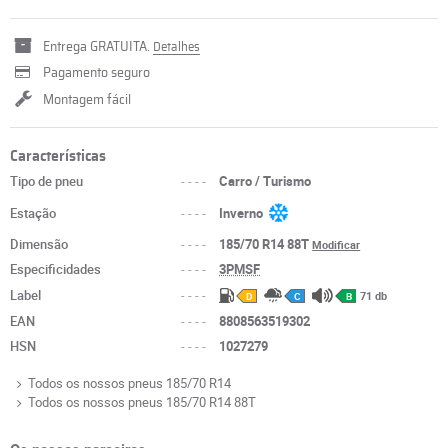
Entrega GRATUITA.
Detalhes
Pagamento seguro
Montagem fácil
Características
Tipo de pneu
----
Carro / Turismo
Estação
----
Inverno
Dimensão
----
185/70 R14 88T
Modificar
Especificidades
----
3PMSF
Label
----
71 db
D
C
B
EAN
----
8808563519302
HSN
----
1027279
Todos os nossos pneus 185/70 R14
Todos os nossos pneus 185/70 R14 88T