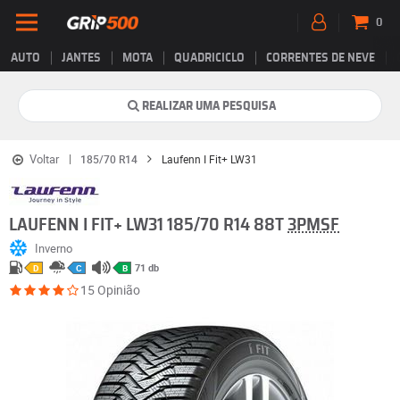
0
AUTO
JANTES
MOTA
QUADRICICLO
CORRENTES DE NEVE
REALIZAR UMA PESQUISA
Voltar
185/70 R14
Laufenn I Fit+ LW31
LAUFENN I FIT+ LW31 185/70 R14 88T
3PMSF
Inverno
71 db
D
C
B
15 Opinião