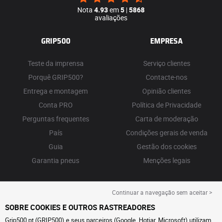
Nota
4.93
em
5
|
5868
avaliações
GRIP500
EMPRESA
Teste da imprensa
Serviço clientes
Porquê GRIP500?
Contacte-nos
Entrega e montagem
Opinião clientes
Conta PRO
Política de Privacidade
Perguntas frequentes
Carta de moderação
País
Condições gerais de venda
Guia
Gestão dos cookies
Garantia pneus
Menções legais
Continuar a navegação sem aceitar >
SOBRE COOKIES E OUTROS RASTREADORES
Grip500.pt (GRIP500) e seus parceiros (Google, Hotjar, Microsoft) utilizam