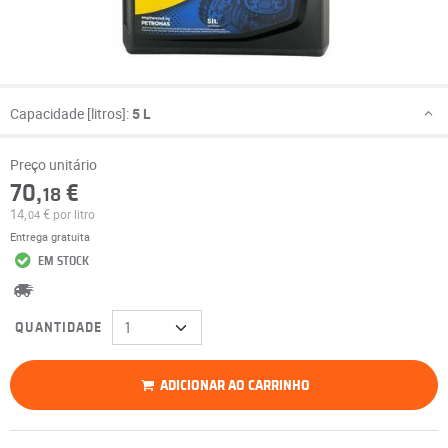
Capacidade [litros]:
5 L
Preço unitário
70,
€
18
14,
€
por litro
04
Entrega gratuita
EM STOCK
QUANTIDADE
ADICIONAR AO CARRINHO