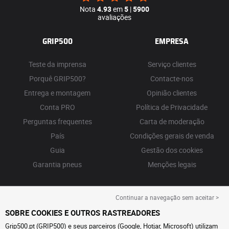
Nota
4.93
em
5
|
5900
avaliações
GRIP500
EMPRESA
Teste da imprensa
Serviço clientes
Porquê GRIP500?
Contacte-nos
Entrega e montagem
Opinião clientes
Conta PRO
Política de Privacidade
Perguntas frequentes
Carta de moderação
País
Condições gerais de venda
Guia
Gestão dos cookies
Garantia pneus
Menções legais
Continuar a navegação sem aceitar >
SOBRE COOKIES E OUTROS RASTREADORES
Grip500.pt (GRIP500) e seus parceiros (Google, Hotjar, Microsoft) utilizam