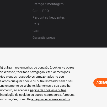
Entrega e montagem
Conta PRO
Perguntas frequentes
País
Guia
Garantia pneus
oft) utilizam testemunhos de conexão (cookies) e outros
do Website, facilitar a navegação, efetuar medições
okies e outros rastreadores armazenados no seu
talamos qualquer cookie ou outro rastreador sem o seu
ACEITA
o funcionamento do Website. Mantemos a sua escolha
r momento, ao aceder à
página de cookies e outros
 instalação de cookies ou outros rastreadores. A recusa
s informações, consulte
a página de cookies e outros