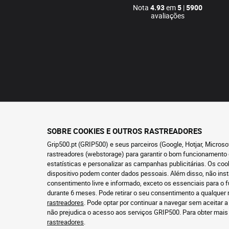
Nota
4.93
em
5
|
5900
avaliações
SOBRE COOKIES E OUTROS RASTREADORES
Grip500.pt (GRIP500) e seus parceiros (Google, Hotjar, Micros
rastreadores (webstorage) para garantir o bom funcionamento 
estatísticas e personalizar as campanhas publicitárias. Os co
dispositivo podem conter dados pessoais. Além disso, não ins
consentimento livre e informado, exceto os essenciais para 
durante 6 meses. Pode retirar o seu consentimento a qualque
rastreadores
. Pode optar por continuar a navegar sem aceitar a
não prejudica o acesso aos serviços GRIP500. Para obter mai
rastreadores
.