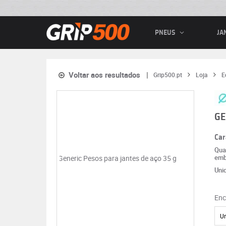
PNEUS
JA
Voltar aos resultados
Grip500.pt
Loja
E
GE
Car
Qua
emb
Uni
Enc
U