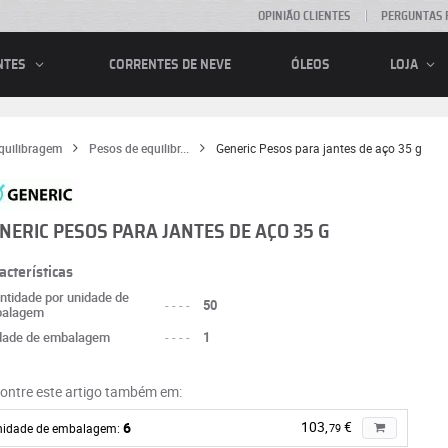
OPINIÃO CLIENTES
PERGUNTAS 
CORRENTES DE NEVE
ÓLEOS
NTES
LOJA
quilibragem
Pesos de equilibr...
Generic Pesos para jantes de aço 35 g
NERIC PESOS PARA JANTES DE AÇO 35 G
acterísticas
ntidade por unidade de
----
50
alagem
dade de embalagem
----
1
ontre este artigo também em:
103,
€
6
nidade de embalagem:
79