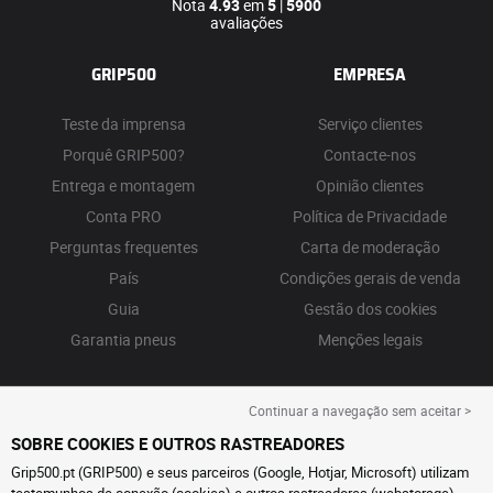
Nota
4.93
em
5
|
5900
avaliações
GRIP500
EMPRESA
Teste da imprensa
Serviço clientes
Porquê GRIP500?
Contacte-nos
Entrega e montagem
Opinião clientes
Conta PRO
Política de Privacidade
Perguntas frequentes
Carta de moderação
País
Condições gerais de venda
Guia
Gestão dos cookies
Garantia pneus
Menções legais
Continuar a navegação sem aceitar >
SOBRE COOKIES E OUTROS RASTREADORES
Grip500.pt (GRIP500) e seus parceiros (Google, Hotjar, Microsoft) utilizam