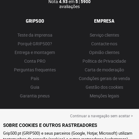
Nota
4.93
em
5
|
5900
avaliações
GRIP500
EMPRESA
Teste da imprensa
Serviço clientes
Porquê GRIP500?
Contacte-nos
Entrega e montagem
Opinião clientes
Conta PRO
Política de Privacidade
Perguntas frequentes
Carta de moderação
País
Condições gerais de venda
Guia
Gestão dos cookies
Garantia pneus
Menções legais
Continuar a navegação sem aceitar >
SOBRE COOKIES E OUTROS RASTREADORES
Grip500.pt (GRIP500) e seus parceiros (Google, Hotjar, Microsoft) utilizam