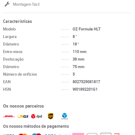
Montagem fácil
Características
Modelo
----
OZ Formula HLT
Largura
----
8 "
Diâmetro
----
18 "
Entre-eixos
----
110 mm
Deslocação
----
38 mm
Diâmetro
----
75 mm
Número de orifícios
----
5
EAN
----
8027529081817
HSN
----
W01892201G1
Os nossos parceiros
Os nossos métodos de pagamento