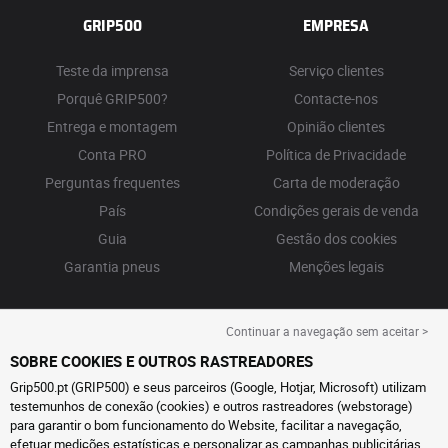
GRIP500
EMPRESA
Teste da imprensa
Serviço clientes
Porquê GRIP500?
Contacte-nos
Entrega e montagem
Opinião clientes
Conta PRO
Política de Privacidade
Perguntas frequentes
Carta de moderação
País
Condições gerais de venda
Guia
Gestão dos cookies
Garantia pneus
Menções legais
Continuar a navegação sem aceitar >
SOBRE COOKIES E OUTROS RASTREADORES
Grip500.pt (GRIP500) e seus parceiros (Google, Hotjar, Microsoft) utilizam
testemunhos de conexão (cookies) e outros rastreadores (webstorage)
para garantir o bom funcionamento do Website, facilitar a navegação,
efetuar medições estatísticas e personalizar as campanhas publicitárias.