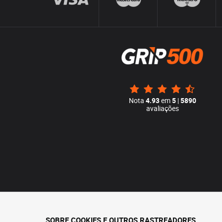
Nota
4.93
em
5
|
5890
avaliações
SOBRE COOKIES E OUTROS RASTREADORES