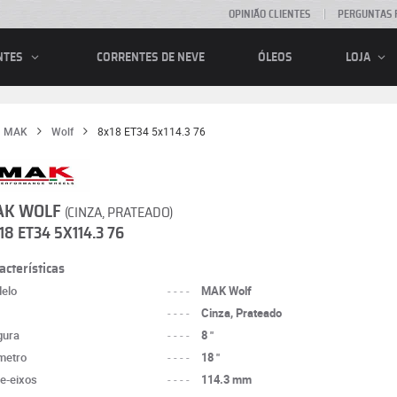
OPINIÃO CLIENTES
PERGUNTAS 
CORRENTES DE NEVE
ÓLEOS
NTES
LOJA
MAK
Wolf
8x18 ET34 5x114.3 76
AK WOLF
(CINZA, PRATEADO)
18 ET34 5X114.3 76
acterísticas
elo
----
MAK Wolf
----
Cinza, Prateado
gura
----
8 "
metro
----
18 "
re-eixos
----
114.3 mm