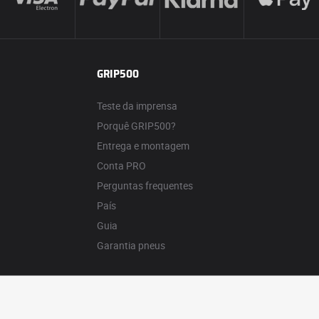
GRIP500
Teste da imprensa
Porquê GRIP500?
Entrega e montagem
Conta PRO
Perguntas frequentes
País
Guia
Garantia pneus