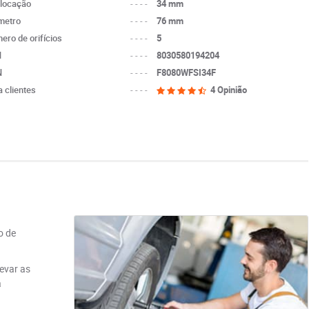
locação
----
34 mm
metro
----
76 mm
ero de orifícios
----
5
N
----
8030580194204
N
----
F8080WFSI34F
a clientes
----
4 Opinião
o de
evar as
a