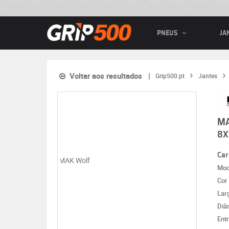
PNEUS
JA
Voltar aos resultados
Grip500.pt
Jantes
M
8X
Car
Mod
Cor
Lar
Diâ
Ent