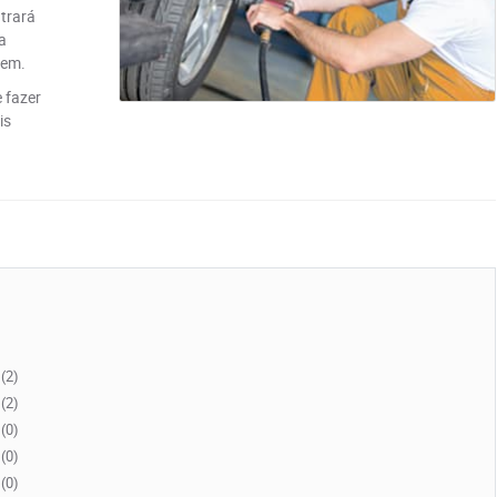
ntrará
a
gem.
 fazer
is
(2)
(2)
(0)
(0)
(0)