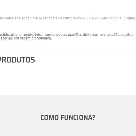
Mark cahalane após uma experiência de compra em 21/12/24
-
ver o original (inglês)
 pedido anteriormente. Informamos que as opiniões deixadas no site estão sujeitas
s apenas por ordem cronológica.
 PRODUTOS
COMO FUNCIONA?