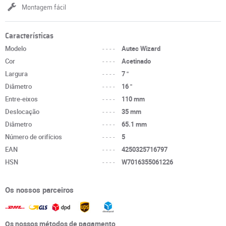
Montagem fácil
Características
Modelo
----
Autec Wizard
Cor
----
Acetinado
Largura
----
7 "
Diâmetro
----
16 "
Entre-eixos
----
110 mm
Deslocação
----
35 mm
Diâmetro
----
65.1 mm
Número de orifícios
----
5
EAN
----
4250325716797
HSN
----
W7016355061226
Os nossos parceiros
Os nossos métodos de pagamento