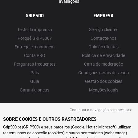
avaliações
GRIP500
EMPRESA
Teste da imprensa
Serviço clientes
Porquê GRIP500?
Contacte-nos
Entrega e montagem
Opinião clientes
Conta PRO
Política de Privacidade
Perguntas frequentes
Carta de moderação
País
Condições gerais de venda
Guia
Gestão dos cookies
Garantia pneus
Menções legais
Continuar a navegação sem aceitar >
SOBRE COOKIES E OUTROS RASTREADORES
Grip500.pt (GRIP500) e seus parceiros (Google, Hotjar, Microsoft) utilizam
testemunhos de conexão (cookies) e outros rastreadores (webstorage)