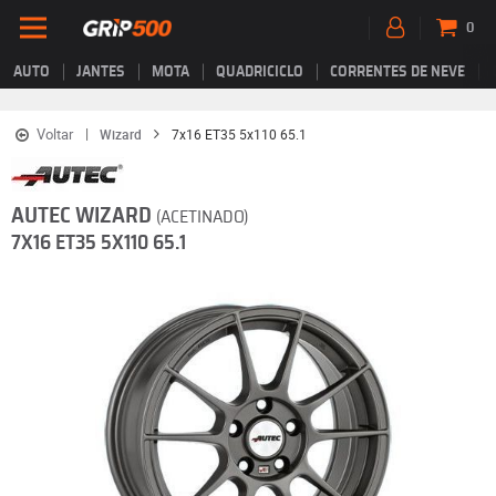
0
AUTO
JANTES
MOTA
QUADRICICLO
CORRENTES DE NEVE
Voltar
Wizard
7x16 ET35 5x110 65.1
AUTEC WIZARD
(ACETINADO)
7X16 ET35 5X110 65.1