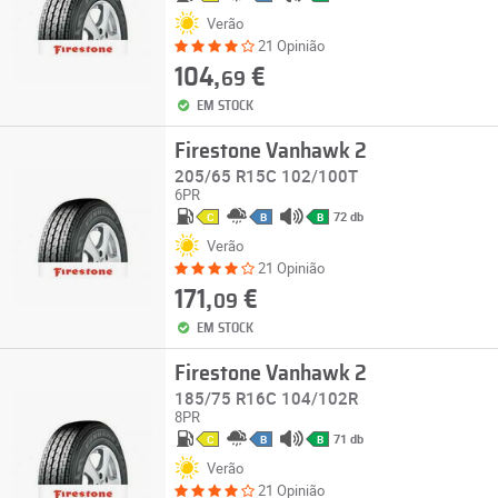
Verão
21 Opinião
104,
€
69
EM STOCK
Firestone Vanhawk 2
205/65 R15C 102/100T
6PR
72 db
C
B
B
Verão
21 Opinião
171,
€
09
EM STOCK
Firestone Vanhawk 2
185/75 R16C 104/102R
8PR
71 db
C
B
B
Verão
21 Opinião