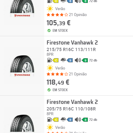
72 db
C
B
B
Verão
21 Opinião
105,
€
39
EM STOCK
Firestone Vanhawk 2
215/75 R16C 113/111R
8PR
72 db
C
B
B
Verão
21 Opinião
118,
€
49
EM STOCK
Firestone Vanhawk 2
205/75 R16C 110/108R
8PR
72 db
C
B
B
Verão