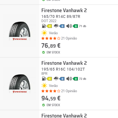
Firestone Vanhawk 2
165/70 R14C 89/87R
DOT 2022
71 db
C
B
B
Verão
21 Opinião
76,
€
89
EM STOCK
Firestone Vanhawk 2
195/65 R16C 104/102T
8PR
72 db
C
B
B
Verão
21 Opinião
94,
€
59
EM STOCK
Firestone Vanhawk 2