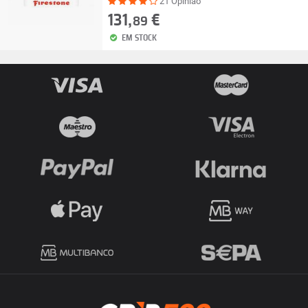
21 Opinião
131,
€
89
EM STOCK