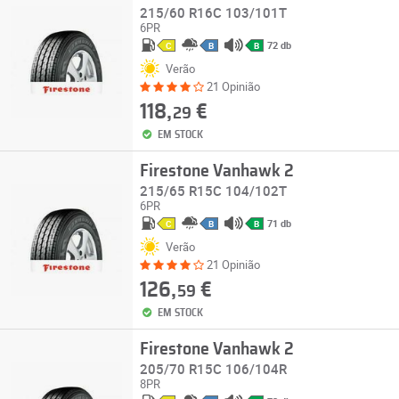
215/60 R16C 103/101T
6PR
72 db
C
B
B
Verão
21 Opinião
118,
€
29
EM STOCK
Firestone Vanhawk 2
215/65 R15C 104/102T
6PR
71 db
C
B
B
Verão
21 Opinião
126,
€
59
EM STOCK
Firestone Vanhawk 2
205/70 R15C 106/104R
8PR