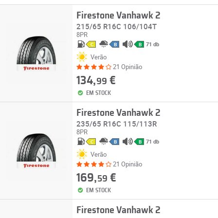
Firestone Vanhawk 2
215/65 R16C 106/104T
8PR
71 db
C
B
B
Verão
21 Opinião
134,
€
99
EM STOCK
Firestone Vanhawk 2
235/65 R16C 115/113R
8PR
71 db
C
B
B
Verão
21 Opinião
169,
€
59
EM STOCK
Firestone Vanhawk 2