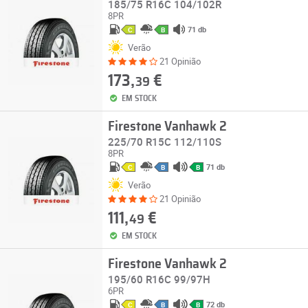
185/75 R16C 104/102R
8PR
71 db
C
B
Verão
21 Opinião
173,
€
39
EM STOCK
Firestone Vanhawk 2
225/70 R15C 112/110S
8PR
71 db
C
B
B
Verão
21 Opinião
111,
€
49
EM STOCK
Firestone Vanhawk 2
195/60 R16C 99/97H
6PR
72 db
C
B
B