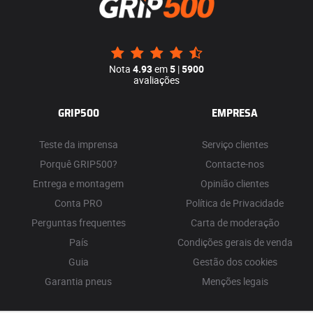
Nota
4.93
em
5
|
5900
avaliações
GRIP500
EMPRESA
Teste da imprensa
Serviço clientes
Porquê GRIP500?
Contacte-nos
Entrega e montagem
Opinião clientes
Conta PRO
Política de Privacidade
Perguntas frequentes
Carta de moderação
País
Condições gerais de venda
Guia
Gestão dos cookies
Garantia pneus
Menções legais