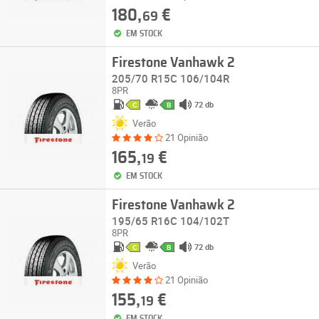
180,
€
69
EM STOCK
Firestone Vanhawk 2
205/70 R15C 106/104R
8PR
72 db
C
B
Verão
21 Opinião
165,
€
19
EM STOCK
Firestone Vanhawk 2
195/65 R16C 104/102T
8PR
72 db
C
B
Verão
21 Opinião
155,
€
19
EM STOCK