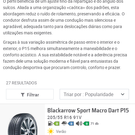
O perfil beneficia de um ajuste fino da repartição e do ângulo dos
sulcos. Aliada a uma organização «caótica» dos padrões, esta
abordagem reduz o ruído de rolamento, preservando a eficácia. O
condutor desfruta assim de uma condução mais silenciosa e
agradável, adequada tanto para deslocações diárias como para
utilizações mais exigentes.
Graças à sua variação assimétrica de passo entre o interior e o
exterior, o P15 melhora simultaneamente a maneabilidade e o
conforto acústico. A sua estabilidade notável e a aderência precisa
fazem dele uma solução moderna e fiável para entusiastas da
condução desportiva que procuram controlo, conforto e prazer.
27 RESULTADOS
Filtrar
Blackarrow Sport Macro Dart P15
205/55 R16 91V
71 db
B
B
B
Verão