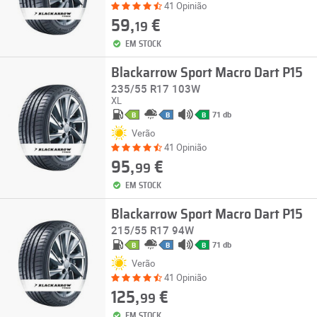
41 Opinião
59,
€
19
EM STOCK
Blackarrow Sport Macro Dart P15
235/55 R17 103W
XL
71 db
B
B
B
Verão
41 Opinião
95,
€
99
EM STOCK
Blackarrow Sport Macro Dart P15
215/55 R17 94W
71 db
B
B
B
Verão
41 Opinião
125,
€
99
EM STOCK