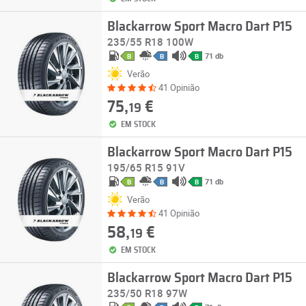
Blackarrow Sport Macro Dart P15
235/55 R18 100W
71 db
B
B
B
Verão
41 Opinião
75,
€
19
EM STOCK
Blackarrow Sport Macro Dart P15
195/65 R15 91V
71 db
B
B
B
Verão
41 Opinião
58,
€
19
EM STOCK
Blackarrow Sport Macro Dart P15
235/50 R18 97W