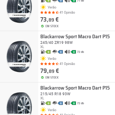
71 db
B
B
B
Verão
41 Opinião
73,
€
89
EM STOCK
Blackarrow Sport Macro Dart P15
245/40 ZR19 98W
XL
72 db
B
B
B
Verão
41 Opinião
79,
€
89
EM STOCK
Blackarrow Sport Macro Dart P15
215/45 R18 93W
XL
72 db
B
B
B
Verão