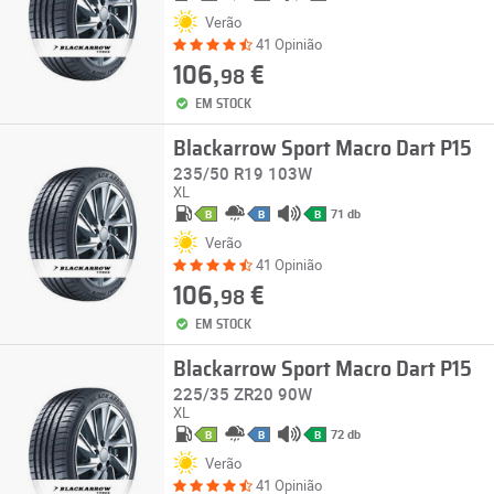
Verão
41 Opinião
106,
€
98
EM STOCK
Blackarrow Sport Macro Dart P15
235/50 R19 103W
XL
71 db
B
B
B
Verão
41 Opinião
106,
€
98
EM STOCK
Blackarrow Sport Macro Dart P15
225/35 ZR20 90W
XL
72 db
B
B
B
Verão
41 Opinião