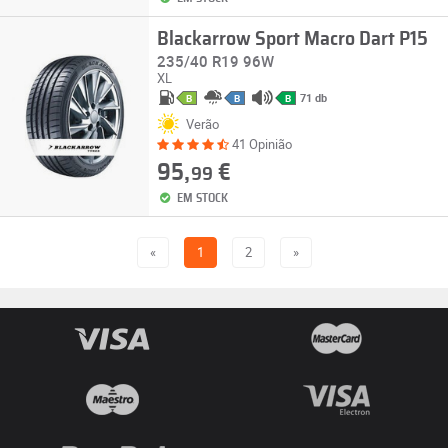
Blackarrow Sport Macro Dart P15
235/40 R19 96W
XL
71 db
B
B
B
Verão
41 Opinião
95,
€
99
EM STOCK
«
1
2
»