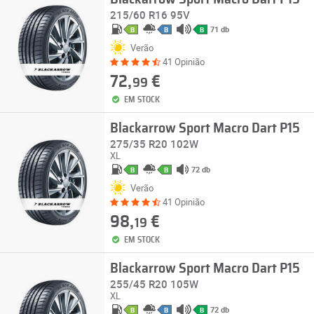
215/60 R16 95V
71 db
B
B
B
Verão
41 Opinião
72,
€
99
EM STOCK
Blackarrow Sport Macro Dart P15
275/35 R20 102W
XL
72 db
B
B
Verão
41 Opinião
98,
€
19
EM STOCK
Blackarrow Sport Macro Dart P15
255/45 R20 105W
XL
72 db
B
B
B