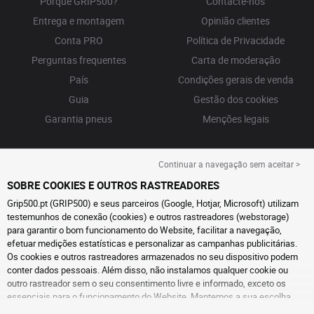
Porquê GRIP500?
Contacte-nos
Entrega e montagem
Opinião clientes
Conta PRO
Política de Privacidade
Perguntas frequentes
Carta de moderação
País
Condições gerais de venda
Guia
Gestão dos cookies
Garantia pneus
Menções legais
Continuar a navegação sem aceitar >
SOBRE COOKIES E OUTROS RASTREADORES
Grip500.pt (GRIP500) e seus parceiros (Google, Hotjar, Microsoft) utilizam
testemunhos de conexão (cookies) e outros rastreadores (webstorage)
para garantir o bom funcionamento do Website, facilitar a navegação,
efetuar medições estatísticas e personalizar as campanhas publicitárias.
Os cookies e outros rastreadores armazenados no seu dispositivo podem
conter dados pessoais. Além disso, não instalamos qualquer cookie ou
outro rastreador sem o seu consentimento livre e informado, exceto os
essenciais para o funcionamento do Website. Mantemos a sua escolha
durante 6 meses. Pode retirar o seu consentimento a qualquer momento, ao