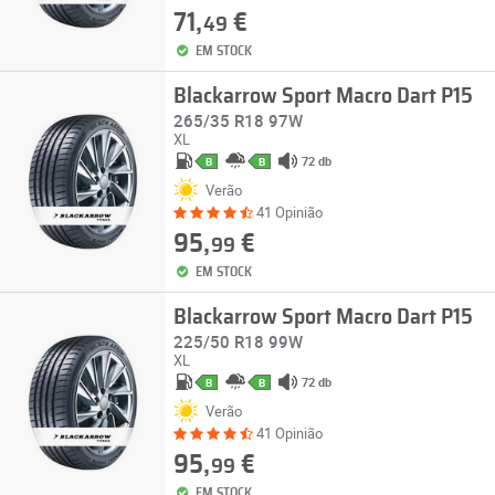
71,
€
49
EM STOCK
Blackarrow Sport Macro Dart P15
265/35 R18 97W
XL
72 db
B
B
Verão
41 Opinião
95,
€
99
EM STOCK
Blackarrow Sport Macro Dart P15
225/50 R18 99W
XL
72 db
B
B
Verão
41 Opinião
95,
€
99
EM STOCK