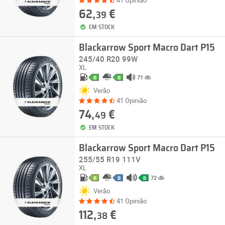
41 Opinião
62,
€
39
EM STOCK
Blackarrow Sport Macro Dart P15
245/40 R20 99W
XL
71 db
B
B
Verão
41 Opinião
74,
€
49
EM STOCK
Blackarrow Sport Macro Dart P15
255/55 R19 111V
XL
72 db
B
B
B
Verão
41 Opinião
112,
€
38