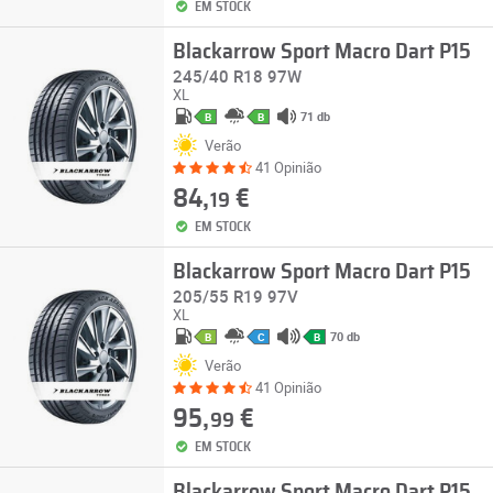
EM STOCK
Blackarrow Sport Macro Dart P15
245/40 R18 97W
XL
71 db
B
B
Verão
41 Opinião
84,
€
19
EM STOCK
Blackarrow Sport Macro Dart P15
205/55 R19 97V
XL
70 db
B
C
B
Verão
41 Opinião
95,
€
99
EM STOCK
Blackarrow Sport Macro Dart P15