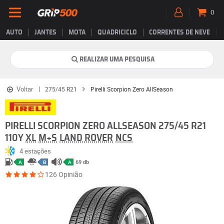
0
AUTO
JANTES
MOTA
QUADRICICLO
CORRENTES DE NEVE
REALIZAR UMA PESQUISA
Voltar
275/45 R21
Pirelli Scorpion Zero AllSeason
PIRELLI SCORPION ZERO ALLSEASON 275/45 R21
110Y
XL
M+S
LAND ROVER
NCS
4 estações
69 db
A
B
A
126 Opinião