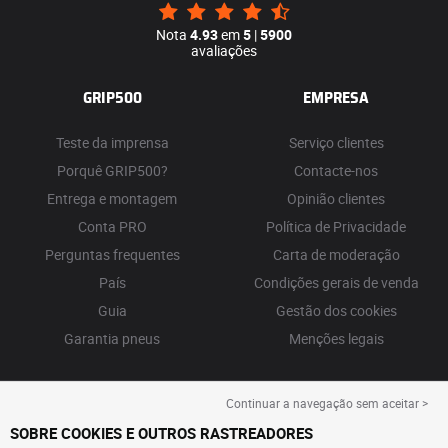
Nota
4.93
em
5
|
5900
avaliações
GRIP500
EMPRESA
Teste da imprensa
Serviço clientes
Porquê GRIP500?
Contacte-nos
Entrega e montagem
Opinião clientes
Conta PRO
Política de Privacidade
Perguntas frequentes
Carta de moderação
País
Condições gerais de venda
Guia
Gestão dos cookies
Garantia pneus
Menções legais
Continuar a navegação sem aceitar >
SOBRE COOKIES E OUTROS RASTREADORES