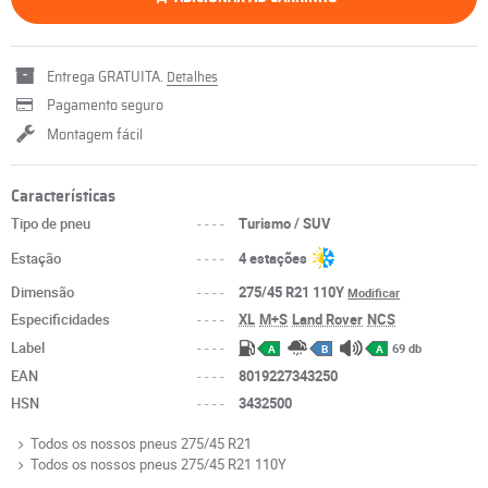
Entrega GRATUITA.
Detalhes
Pagamento seguro
Montagem fácil
Características
Tipo de pneu
----
Turismo / SUV
Estação
----
4 estações
Dimensão
----
275/45 R21 110Y
Modificar
Especificidades
----
XL
M+S
Land Rover
NCS
Label
----
69 db
A
B
A
EAN
----
8019227343250
HSN
----
3432500
Todos os nossos pneus 275/45 R21
Todos os nossos pneus 275/45 R21 110Y