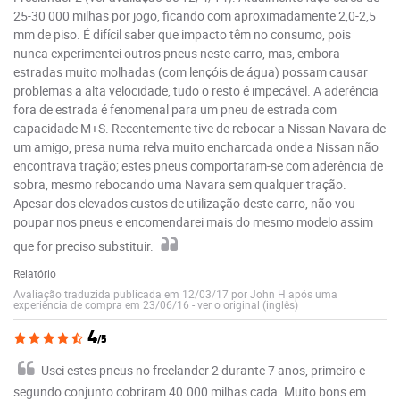
25-30 000 milhas por jogo, ficando com aproximadamente 2,0-2,5
mm de piso. É difícil saber que impacto têm no consumo, pois
nunca experimentei outros pneus neste carro, mas, embora
estradas muito molhadas (com lençóis de água) possam causar
problemas a alta velocidade, tudo o resto é impecável. A aderência
fora de estrada é fenomenal para um pneu de estrada com
capacidade M+S. Recentemente tive de rebocar a Nissan Navara de
um amigo, presa numa relva muito encharcada onde a Nissan não
encontrava tração; estes pneus comportaram-se com aderência de
sobra, mesmo rebocando uma Navara sem qualquer tração.
Apesar dos elevados custos de utilização deste carro, não vou
poupar nos pneus e encomendarei mais do mesmo modelo assim
que for preciso substituir.
Relatório
Avaliação traduzida publicada em 12/03/17 por John H após uma
experiência de compra em 23/06/16
-
ver o original (inglês)
4
/5
Usei estes pneus no freelander 2 durante 7 anos, primeiro e
segundo conjunto cobriram 40.000 milhas cada. Muito bons em