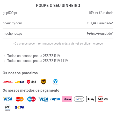
POUPE O SEU DINHEIRO
grip500.pt
159,
€/unidade
19
pneucity.com
197,
€
/unidade*
27
muchpneu.pt
159,
€
/unidade*
59
* Os preços podem ter mudado desde a data visível ao clicar no preço.
Todos os nossos pneus 255/55 R19
Todos os nossos pneus 255/55 R19 111V
Os nossos parceiros
Os nossos métodos de pagamento