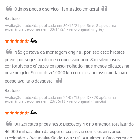
Ótimos pneus e serviço - fantástico em geral
Relatório
Avaliação traduzida publicada em 30/12/21 por Strve S após uma
experiência de compra em 30/11/21
-
ver o original (inglês)
4
/5
Não gostava da montagem original, por isso escolhi estes
pneus por sugestão do meu concessionário. São silenciosos,
confortáveis e eficazes em piso molhado, mas menos eficazes na
neve ou gelo. Só conduzi 10000 km com eles, por isso ainda não
posso avaliar o desgaste.
Relatório
Avaliação traduzida publicada em 24/07/18 por DEF28 após uma
experiência de compra em 23/06/18
-
ver o original (francês)
4
/5
Utilizei estes pneus neste Discovery 4 e no anterior, totalizando
46 000 milhas, além da experiência prévia com eles em vários
Freelander 2 (ver avaliação de 12/4/14). Atualmente faço cerca de