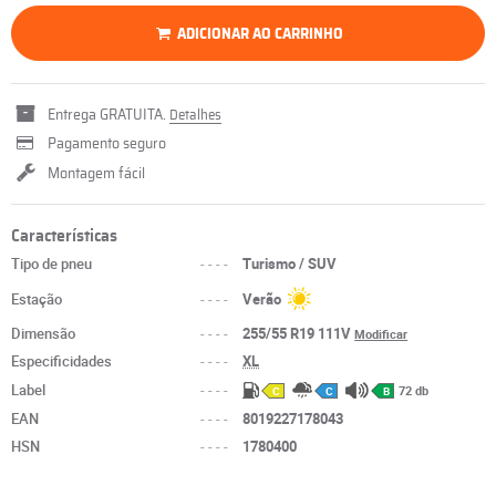
ADICIONAR AO CARRINHO
Entrega GRATUITA.
Detalhes
Pagamento seguro
Montagem fácil
Características
Tipo de pneu
----
Turismo / SUV
Estação
----
Verão
Dimensão
----
255/55 R19 111V
Modificar
Especificidades
----
XL
Label
----
72 db
C
C
B
EAN
----
8019227178043
HSN
----
1780400