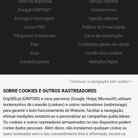
Teste da imprensa
Serviço clientes
Porquê GRIP500?
Contacte-nos
Entrega e montagem
Opinião clientes
Conta PRO
Política de Privacidade
Perguntas frequentes
Carta de moderação
País
Condições gerais de venda
Guia
Gestão dos cookies
Garantia pneus
Menções legais
Continuar a navegação sem aceitar >
SOBRE COOKIES E OUTROS RASTREADORES
Grip500.pt (GRIP500) e seus parceiros (Google, Hotjar, Microsoft) utilizam
testemunhos de conexão (cookies) e outros rastreadores (webstorage)
para garantir o bom funcionamento do Website, facilitar a navegação,
efetuar medições estatísticas e personalizar as campanhas publicitárias.
Os cookies e outros rastreadores armazenados no seu dispositivo podem
conter dados pessoais. Além disso, não instalamos qualquer cookie ou
outro rastreador sem o seu consentimento livre e informado, exceto os