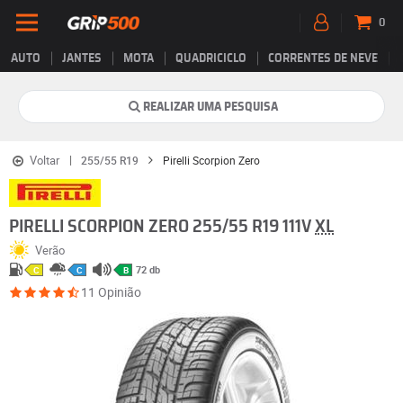
0
AUTO
JANTES
MOTA
QUADRICICLO
CORRENTES DE NEVE
REALIZAR UMA PESQUISA
Voltar
255/55 R19
Pirelli Scorpion Zero
PIRELLI SCORPION ZERO 255/55 R19 111V
XL
Verão
72 db
C
C
B
11 Opinião