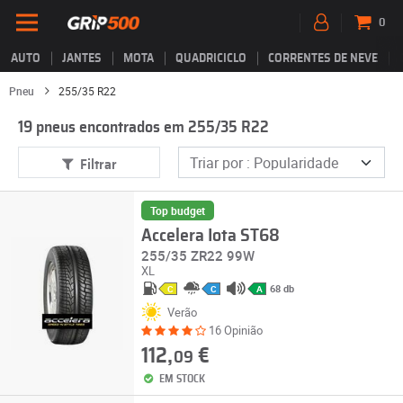
0
AUTO
JANTES
MOTA
QUADRICICLO
CORRENTES DE NEVE
Pneu
255/35 R22
19 pneus encontrados em 255/35 R22
Filtrar
Top budget
Accelera Iota ST68
255/35 ZR22 99W
XL
68 db
C
C
A
Verão
16 Opinião
112,
€
09
EM STOCK