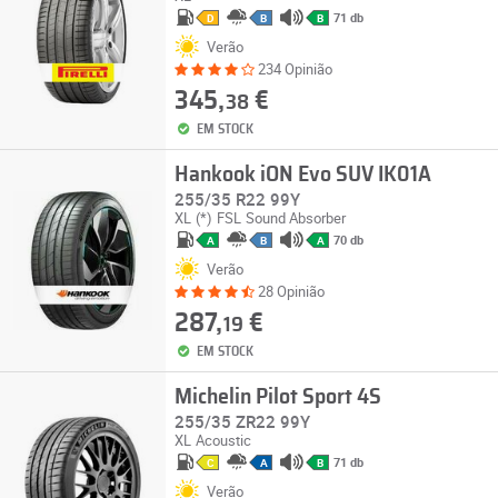
71 db
D
B
B
Verão
234 Opinião
345,
€
38
EM STOCK
Hankook iON Evo SUV IK01A
255/35 R22 99Y
XL
(*)
FSL
Sound Absorber
70 db
A
B
A
Verão
28 Opinião
287,
€
19
EM STOCK
Michelin Pilot Sport 4S
255/35 ZR22 99Y
XL
Acoustic
71 db
C
A
B
Verão