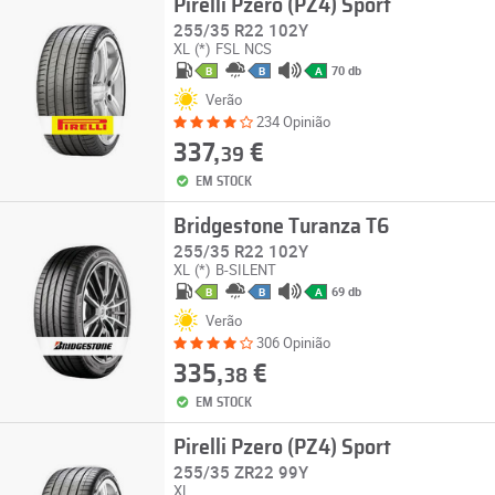
Pirelli Pzero (PZ4) Sport
255/35 R22 102Y
XL
(*)
FSL
NCS
70 db
B
B
A
Verão
234 Opinião
337,
€
39
EM STOCK
Bridgestone Turanza T6
255/35 R22 102Y
XL
(*)
B-SILENT
69 db
B
B
A
Verão
306 Opinião
335,
€
38
EM STOCK
Pirelli Pzero (PZ4) Sport
255/35 ZR22 99Y
XL