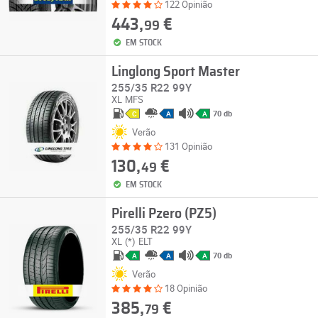
122 Opinião
443,
€
99
EM STOCK
Linglong Sport Master
255/35 R22 99Y
XL
MFS
70 db
C
A
A
Verão
131 Opinião
130,
€
49
EM STOCK
Pirelli Pzero (PZ5)
255/35 R22 99Y
XL
(*)
ELT
70 db
A
A
A
Verão
18 Opinião
385,
€
79