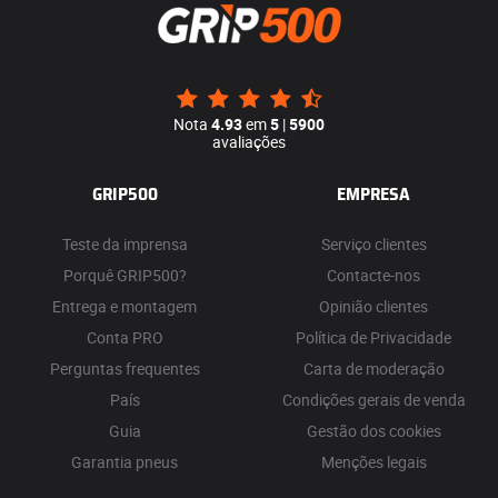
Nota
4.93
em
5
|
5900
avaliações
GRIP500
EMPRESA
Teste da imprensa
Serviço clientes
Porquê GRIP500?
Contacte-nos
Entrega e montagem
Opinião clientes
Conta PRO
Política de Privacidade
Perguntas frequentes
Carta de moderação
País
Condições gerais de venda
Guia
Gestão dos cookies
Garantia pneus
Menções legais