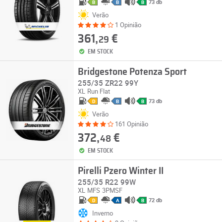
73 db
B
B
B
Verão
1 Opinião
361,
€
29
EM STOCK
Bridgestone Potenza Sport
255/35 ZR22 99Y
XL
Run Flat
73 db
D
B
B
Verão
161 Opinião
372,
€
48
EM STOCK
Pirelli Pzero Winter II
255/35 R22 99W
XL
MFS
3PMSF
72 db
D
A
B
Inverno