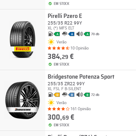
EM STOCK
Pirelli Pzero E
255/35 R22 99Y
XL
(*)
MFS
ELT
70 db
A
A
A
Verão
10 Opinião
384,
€
29
EM STOCK
Bridgestone Potenza Sport
255/35 ZR22 99Y
XL
FSL
F
B-SILENT
72 db
D
B
B
Verão
161 Opinião
300,
€
69
EM STOCK