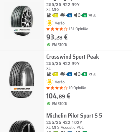
255/35 R22 99Y
XL
MFS
70 db
C
A
A
Verão
131 Opinião
93,
€
28
EM STOCK
Crosswind Sport Peak
255/35 R22 99Y
XL
73 db
C
A
B
Verão
10 Opinião
104,
€
89
EM STOCK
Michelin Pilot Sport S 5
255/35 R22 102Y
XL
MFS
Acoustic
POL