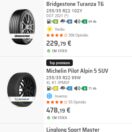
Bridgestone Turanza T6
255/35 R22 102Y
DOT 2021
(*)
69 db
B
B
A
Verão
306 Opinião
229,
€
79
EM STOCK
Top premium
Michelin Pilot Alpin 5 SUV
255/35 R22 99W
XL
K1
3PMSF
71 db
C
C
B
Inverno
55 Opinião
478,
€
19
EM STOCK
Linglong Sport Master