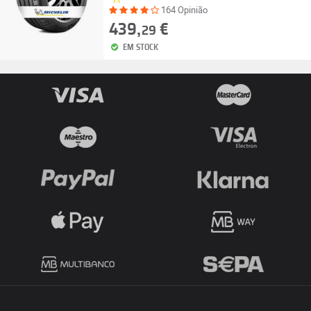
164 Opinião
439,
€
29
EM STOCK