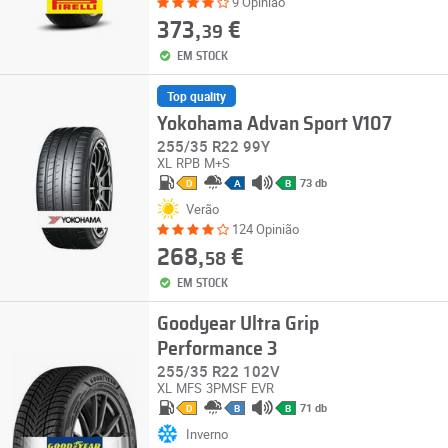
9 Opinião
373,
€
39
EM STOCK
Top quality
Yokohama Advan Sport V107
255/35 R22 99Y
XL
RPB
M+S
73 db
D
A
B
Verão
124 Opinião
268,
€
58
EM STOCK
Goodyear Ultra Grip
Performance 3
255/35 R22 102V
XL
MFS
3PMSF
EVR
71 db
D
B
B
Inverno