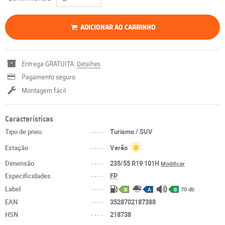
ADICIONAR AO CARRINHO
Entrega GRATUITA.
Detalhes
Pagamento seguro
Montagem fácil
Características
Tipo de pneu
----
Turismo / SUV
Estação
----
Verão
Dimensão
----
235/55 R19 101H
Modificar
Especificidades
----
FP
Label
----
70 db
B
A
B
EAN
----
3528702187388
HSN
----
218738