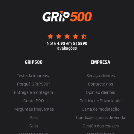
Nota
4.93
em
5
|
5890
avaliações
GRIP500
EMPRESA
Teste da imprensa
Serviço clientes
Porquê GRIP500?
Contacte-nos
Entrega e montagem
Opinião clientes
Conta PRO
Política de Privacidade
Perguntas frequentes
Carta de moderação
País
Condições gerais de venda
Guia
Gestão dos cookies