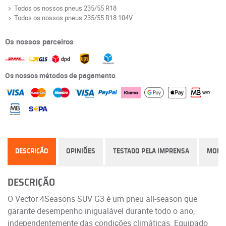
Todos os nossos pneus 235/55 R18
Todos os nossos pneus 235/55 R18 104V
Os nossos parceiros
Os nossos métodos de pagamento
DESCRIÇÃO
OPINIÕES
TESTADO PELA IMPRENSA
MONT
DESCRIÇÃO
O Vector 4Seasons SUV G3 é um pneu all-season que
garante desempenho inigualável durante todo o ano,
independentemente das condições climáticas. Equipado