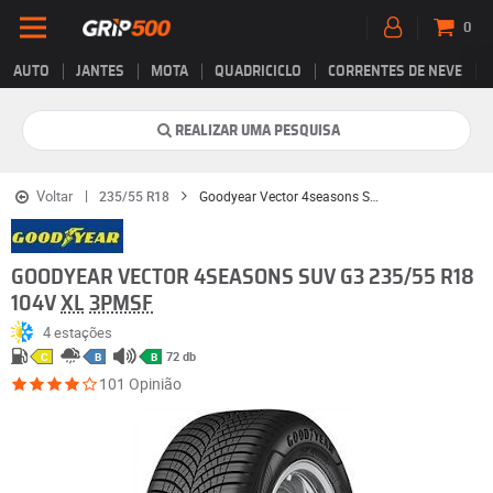
0
AUTO
JANTES
MOTA
QUADRICICLO
CORRENTES DE NEVE
REALIZAR UMA PESQUISA
Voltar
235/55 R18
Goodyear Vector 4seasons SUV G3
GOODYEAR VECTOR 4SEASONS SUV G3 235/55 R18
104V
XL
3PMSF
4 estações
72 db
C
B
B
101 Opinião