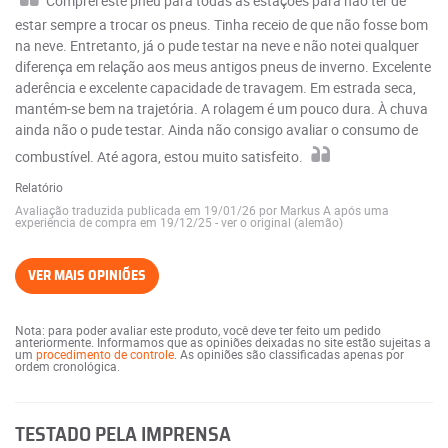
Comprei este pneu para todas as estações para não ter de
estar sempre a trocar os pneus. Tinha receio de que não fosse bom
na neve. Entretanto, já o pude testar na neve e não notei qualquer
diferença em relação aos meus antigos pneus de inverno. Excelente
aderência e excelente capacidade de travagem. Em estrada seca,
mantém-se bem na trajetória. A rolagem é um pouco dura. À chuva
ainda não o pude testar. Ainda não consigo avaliar o consumo de
combustível. Até agora, estou muito satisfeito.
Relatório
Avaliação traduzida publicada em 19/01/26 por Markus A após uma
experiência de compra em 19/12/25
-
ver o original (alemão)
VER MAIS OPINIÕES
Nota: para poder avaliar este produto, você deve ter feito um pedido
anteriormente. Informamos que as opiniões deixadas no site estão sujeitas a
um
procedimento de controle
. As opiniões são classificadas apenas por
ordem cronológica.
TESTADO PELA IMPRENSA