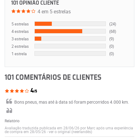
101 OPINIÃO CLIENTE
4 em 5 estrelas
5 estrelas
(24)
4 estrelas
(68)
3 estrelas
(9)
2 estrelas
(0)
1 estrela
(0)
101 COMENTÁRIOS DE CLIENTES
4
/5
Bons pneus, mas até à data só foram percorridos 4.000 km.
Relatório
Avaliação traduzida publicada em 28/06/26 por Marc após uma experiência
de compra em 28/05/26
-
ver o original (neerlandês)