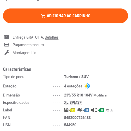
ADICIONAR AO CARRINHO
Entrega GRATUITA.
Detalhes
Pagamento seguro
Montagem fácil
Características
Tipo de pneu
----
Turismo / SUV
Estação
----
4 estações
Dimensão
----
235/55 R18 104V
Modificar
Especificidades
----
XL
3PMSF
Label
----
72 db
C
B
B
EAN
----
5452000726483
HSN
----
544950