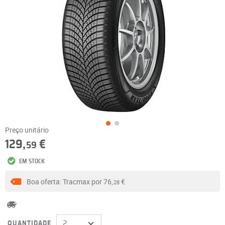
Preço unitário
129,
€
59
EM STOCK
Boa oferta: Tracmax por
76,
€
28
QUANTIDADE