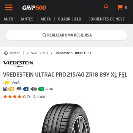
0
AUTO
JANTES
MOTA
QUADRICICLO
CORRENTES DE NEVE
REALIZAR UMA PESQUISA
Voltar
215/40 ZR18
Vredestein Ultrac PRO
VREDESTEIN ULTRAC PRO 215/40 ZR18 89Y
XL
FSL
Verão
72 db
D
A
B
26 Opinião