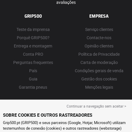
avaliações
GRIP500
EMPRESA
Teste da imprensa
Serviço clientes
Porquê GRIP500?
Contacte-nos
Entrega e montagem
Opinião clientes
Conta PRO
Política de Privacidade
Perguntas frequentes
Carta de moderação
País
Condições gerais de venda
Guia
Gestão dos cookies
Garantia pneus
Menções legais
Continuar a navegação sem aceitar >
SOBRE COOKIES E OUTROS RASTREADORES
Grip500.pt (GRIP500) e seus parceiros (Google, Hotjar, Microsoft) utilizam
testemunhos de conexão (cookies) e outros rastreadores (webstorage)