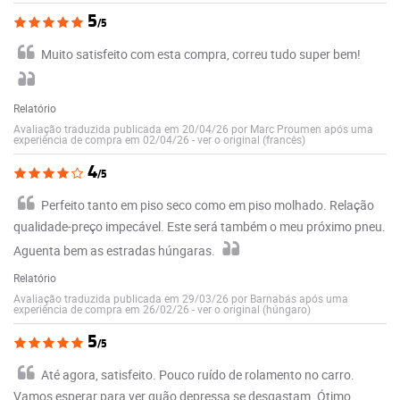
5
/5
Muito satisfeito com esta compra, correu tudo super bem!
Relatório
Avaliação traduzida publicada em 20/04/26 por Marc Proumen após uma
experiência de compra em 02/04/26
-
ver o original (francês)
4
/5
Perfeito tanto em piso seco como em piso molhado. Relação
qualidade-preço impecável. Este será também o meu próximo pneu.
Aguenta bem as estradas húngaras.
Relatório
Avaliação traduzida publicada em 29/03/26 por Barnabás após uma
experiência de compra em 26/02/26
-
ver o original (húngaro)
5
/5
Até agora, satisfeito. Pouco ruído de rolamento no carro.
Vamos esperar para ver quão depressa se desgastam. Ótimo