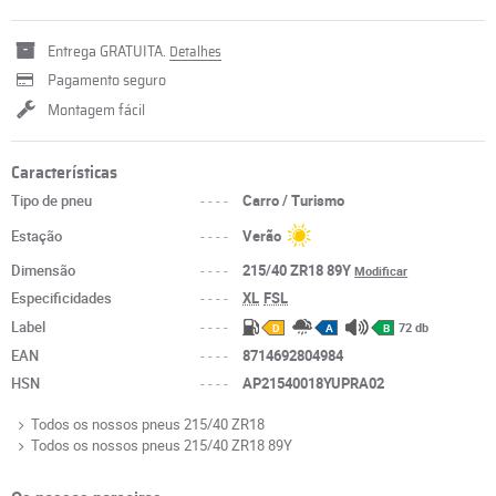
Entrega GRATUITA.
Detalhes
Pagamento seguro
Montagem fácil
Características
Tipo de pneu
----
Carro / Turismo
Estação
----
Verão
Dimensão
----
215/40 ZR18 89Y
Modificar
Especificidades
----
XL
FSL
Label
----
72 db
D
A
B
EAN
----
8714692804984
HSN
----
AP21540018YUPRA02
Todos os nossos pneus 215/40 ZR18
Todos os nossos pneus 215/40 ZR18 89Y