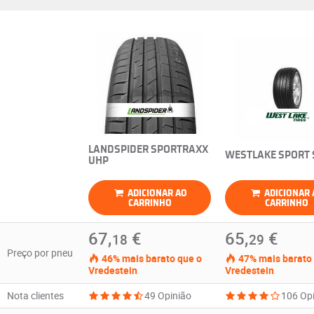
LANDSPIDER SPORTRAXX
WESTLAKE SPORT 
UHP
ADICIONAR AO
ADICIONAR AO
CARRINHO
CARRINHO
67,
€
65,
€
18
29
Preço por pneu
46% mais barato que o
47% mais barato
Vredestein
Vredestein
Nota clientes
49 Opinião
106 Op