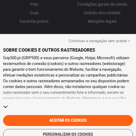
País
Condições gerais de venda
Guia
Gestão dos cookies
Garantia pneus
Menções legais
Continuar a navegação sem aceitar >
SOBRE COOKIES E OUTROS RASTREADORES
Grip500.pt (GRIP500) e seus parceiros (Google, Hotjar, Microsoft) utilizam
testemunhos de conexão (cookies) e outros rastreadores (webstorage)
para garantir o bom funcionamento do Website, facilitar a navegação,
efetuar medições estatísticas e personalizar as campanhas publicitárias.
Os cookies e outros rastreadores armazenados no seu dispositivo podem
conter dados pessoais. Além disso, não instalamos qualquer cookie ou
outro rastreador sem o seu consentimento livre e informado, exceto os
essenciais para o funcionamento do Website. Mantemos a sua escolha
durante 6 meses. Pode retirar o seu consentimento a qualquer momento, ao
aceder à
página de cookies e outros rastreadores
. Pode optar por continuar
a navegar sem aceitar a instalação de cookies ou outros rastreadores. A
recusa não prejudica o acesso aos serviços GRIP500. Para obter mais
ACEITAR OS COOKIES
informações, consulte
a página de cookies e outros rastreadores
.
PERSONALIZAR OS COOKIES