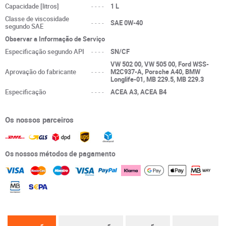
Capacidade [litros]
----
1 L
Classe de viscosidade
----
SAE 0W-40
segundo SAE
Observar a Informação de Serviço
Especificação segundo API
----
SN/CF
VW 502 00, VW 505 00, Ford WSS-
Aprovação do fabricante
----
M2C937-A, Porsche A40, BMW
Longlife-01, MB 229.5, MB 229.3
Especificação
----
ACEA A3, ACEA B4
Os nossos parceiros
Os nossos métodos de pagamento