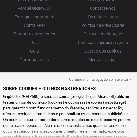
Porquê GRIP500?
Contacte-nos
Entrega e montagem
Opinião clientes
Conta PRO
Política de Privacidade
Perguntas frequentes
Carta de moderação
País
Condições gerais de venda
Guia
Gestão dos cookies
Garantia pneus
Menções legais
Continuar a navegação sem aceitar >
SOBRE COOKIES E OUTROS RASTREADORES
Grip500.pt (GRIP500) e seus parceiros (Google, Hotjar, Microsoft) utilizam
testemunhos de conexão (cookies) e outros rastreadores (webstorage)
para garantir o bom funcionamento do Website, facilitar a navegação,
efetuar medições estatísticas e personalizar as campanhas publicitárias.
Os cookies e outros rastreadores armazenados no seu dispositivo podem
conter dados pessoais. Além disso, não instalamos qualquer cookie ou
outro rastreador sem o seu consentimento livre e informado, exceto os