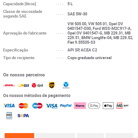
Capacidade [litros]
----
5 L
Classe de viscosidade
----
SAE 5W-30
segundo SAE
VW 505 00, VW 505 01, Opel OV
0401547-D30, Ford WSS-M2C917-A,
Aprovação do fabricante
----
Opel OV 0401547-G, MB 229.31, MB
229.51, BMW Longlife-04, MB 229.52,
Fiat 9.55535-S3
Especificação
----
API SP, ACEA C2
Tipo de recipiente
----
Copo graduado universal
Os nossos parceiros
Os nossos métodos de pagamento