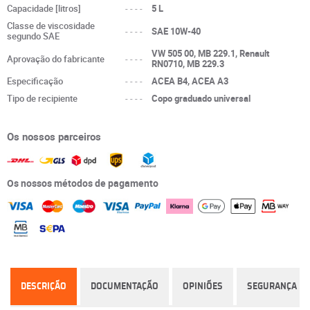
Capacidade [litros]
----
5 L
Classe de viscosidade
----
SAE 10W-40
segundo SAE
VW 505 00, MB 229.1, Renault
Aprovação do fabricante
----
RN0710, MB 229.3
Especificação
----
ACEA B4, ACEA A3
Tipo de recipiente
----
Copo graduado universal
Os nossos parceiros
Os nossos métodos de pagamento
DESCRIÇÃO
DOCUMENTAÇÃO
OPINIÕES
SEGURANÇA