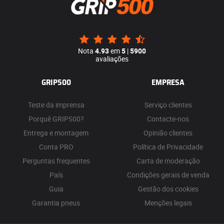
Nota
4.93
em
5
|
5900
avaliações
GRIP500
EMPRESA
Teste da imprensa
Serviço clientes
Porquê GRIP500?
Contacte-nos
Entrega e montagem
Opinião clientes
Conta PRO
Política de Privacidade
Perguntas frequentes
Carta de moderação
País
Condições gerais de venda
Guia
Gestão dos cookies
Garantia pneus
Menções legais