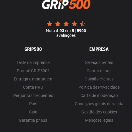
Nota
4.93
em
5
|
5900
avaliações
GRIP500
EMPRESA
Teste da imprensa
Serviço clientes
Porquê GRIP500?
Contacte-nos
Entrega e montagem
Opinião clientes
Conta PRO
Política de Privacidade
Perguntas frequentes
Carta de moderação
País
Condições gerais de venda
Guia
Gestão dos cookies
Garantia pneus
Menções legais