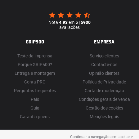
Nota
4.93
em
5
|
5900
avaliações
GRIP500
EMPRESA
Teste da imprensa
Serviço clientes
Porquê GRIP500?
Contacte-nos
Entrega e montagem
Opinião clientes
Conta PRO
Política de Privacidade
Perguntas frequentes
Carta de moderação
País
Condições gerais de venda
Guia
Gestão dos cookies
Garantia pneus
Menções legais
Continuar a navegação sem aceitar >