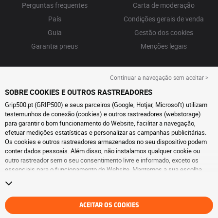
Perguntas frequentes
Carta de moderação
País
Condições gerais de venda
Guia
Gestão dos cookies
Garantia pneus
Menções legais
Continuar a navegação sem aceitar >
SOBRE COOKIES E OUTROS RASTREADORES
Grip500.pt (GRIP500) e seus parceiros (Google, Hotjar, Microsoft) utilizam
testemunhos de conexão (cookies) e outros rastreadores (webstorage)
para garantir o bom funcionamento do Website, facilitar a navegação,
efetuar medições estatísticas e personalizar as campanhas publicitárias.
Os cookies e outros rastreadores armazenados no seu dispositivo podem
conter dados pessoais. Além disso, não instalamos qualquer cookie ou
outro rastreador sem o seu consentimento livre e informado, exceto os
essenciais para o funcionamento do Website. Mantemos a sua escolha
durante 6 meses. Pode retirar o seu consentimento a qualquer momento, ao
aceder à
página de cookies e outros rastreadores
. Pode optar por continuar
a navegar sem aceitar a instalação de cookies ou outros rastreadores. A
recusa não prejudica o acesso aos serviços GRIP500. Para obter mais
ACEITAR OS COOKIES
informações, consulte
a página de cookies e outros rastreadores
.