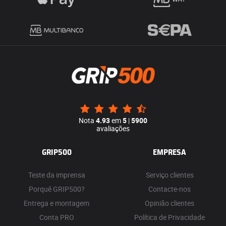
Nota
4.93
em
5
|
5900
avaliações
GRIP500
EMPRESA
Teste da imprensa
Serviço clientes
Porquê GRIP500?
Contacte-nos
Entrega e montagem
Opinião clientes
Conta PRO
Política de Privacidade