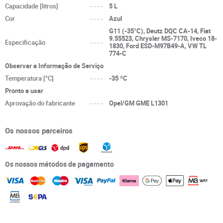
Capacidade [litros]
----
5 L
Cor
----
Azul
G11 (-35°C), Deutz DQC CA-14, Fiat
9.55523, Chrysler MS-7170, Iveco 18-
Especificação
----
1830, Ford ESD-M97B49-A, VW TL
774-C
Observar a Informação de Serviço
Temperatura [°C]
----
-35 ºC
Pronto a usar
Aprovação do fabricante
----
Opel/GM GME L1301
Os nossos parceiros
Os nossos métodos de pagamento