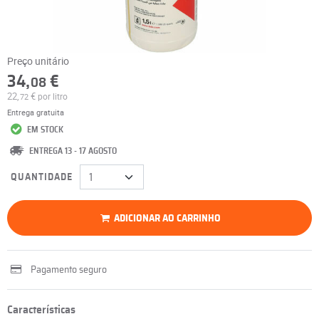
Preço unitário
34,
€
08
22,
€
por litro
72
Entrega gratuita
EM STOCK
ENTREGA 13 - 17 AGOSTO
QUANTIDADE
ADICIONAR AO CARRINHO
Pagamento seguro
Características