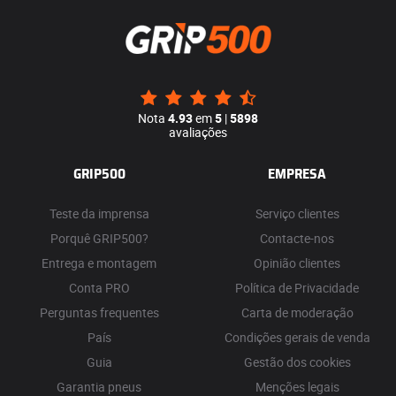
Nota
4.93
em
5
|
5898
avaliações
GRIP500
EMPRESA
Teste da imprensa
Serviço clientes
Porquê GRIP500?
Contacte-nos
Entrega e montagem
Opinião clientes
Conta PRO
Política de Privacidade
Perguntas frequentes
Carta de moderação
País
Condições gerais de venda
Guia
Gestão dos cookies
Garantia pneus
Menções legais