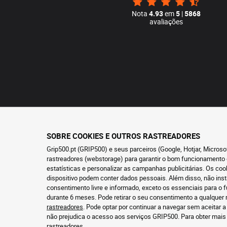
Nota
4.93
em
5
|
5868
avaliações
SOBRE COOKIES E OUTROS RASTREADORES
Grip500.pt (GRIP500) e seus parceiros (Google, Hotjar, Micros
rastreadores (webstorage) para garantir o bom funcionamento 
estatísticas e personalizar as campanhas publicitárias. Os co
dispositivo podem conter dados pessoais. Além disso, não ins
consentimento livre e informado, exceto os essenciais para 
durante 6 meses. Pode retirar o seu consentimento a qualque
rastreadores
. Pode optar por continuar a navegar sem aceitar a
não prejudica o acesso aos serviços GRIP500. Para obter mai
rastreadores
.