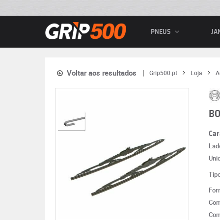
PNEUS
JA
Voltar aos resultados
Grip500.pt
Loja
A
BO
Car
Lad
Uni
Tip
For
Com
Com