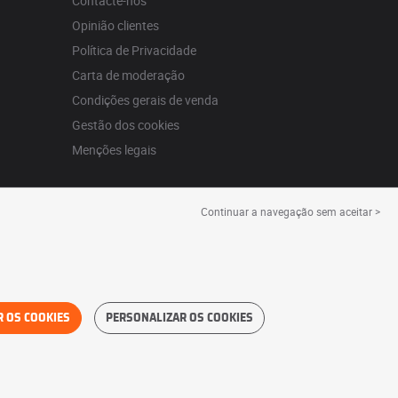
Contacte-nos
Opinião clientes
Política de Privacidade
Carta de moderação
Condições gerais de venda
Gestão dos cookies
Menções legais
Continuar a navegação sem aceitar >
R OS COOKIES
PERSONALIZAR OS COOKIES