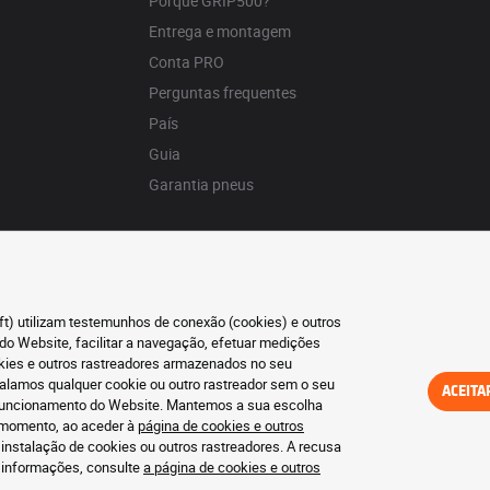
Porquê GRIP500?
Entrega e montagem
Conta PRO
Perguntas frequentes
País
Guia
Garantia pneus
oft) utilizam testemunhos de conexão (cookies) e outros
do Website, facilitar a navegação, efetuar medições
okies e outros rastreadores armazenados no seu
talamos qualquer cookie ou outro rastreador sem o seu
ACEITA
o funcionamento do Website. Mantemos a sua escolha
r momento, ao aceder à
página de cookies e outros
 instalação de cookies ou outros rastreadores. A recusa
s informações, consulte
a página de cookies e outros