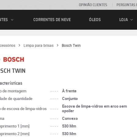
OPINIÃO CLIENTES
PERGUNTAS 
CORRENTES DE NEVE
ÓLEOS
NTES
LOJA
cessórios
Limpa para brisas
Bosch Twin
SCH TWIN
acterísticas
o de montagem
----
À frente
dade de quantidade
----
Conjunto
Escova de limpa-vidros em arco sem
o de escova de limpa-vidros
----
spoiler
ma
----
Convexo
primento 1 [mm]
----
530 Mm
primento 2 [mm]
----
530 Mm