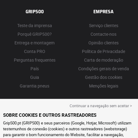
GRIP500
EMPRESA
Teste da imprensa
Serviço clientes
Porquê GRIP500?
Contacte-nos
Entrega e montagem
Opinião clientes
Conta PRO
Política de Privacidade
Perguntas frequentes
Carta de moderação
País
Condições gerais de venda
Guia
Gestão dos cookies
Garantia pneus
Menções legais
Continuar a navegação sem aceitar >
SOBRE COOKIES E OUTROS RASTREADORES
Grip500.pt (GRIP500) e seus parceiros (Google, Hotjar, Microsoft) utilizam
testemunhos de conexão (cookies) e outros rastreadores (webstorage)
para garantir o bom funcionamento do Website, facilitar a navegação,