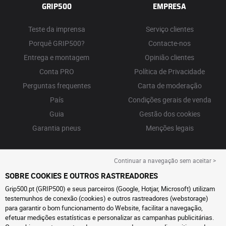
GRIP500
EMPRESA
Teste da imprensa
Serviço clientes
Porquê GRIP500?
Contacte-nos
Entrega e montagem
Opinião clientes
Conta PRO
Política de Privacidade
Perguntas frequentes
Carta de moderação
País
Condições gerais de venda
Guia
Gestão dos cookies
Garantia pneus
Menções legais
Continuar a navegação sem aceitar >
SOBRE COOKIES E OUTROS RASTREADORES
Grip500.pt (GRIP500) e seus parceiros (Google, Hotjar, Microsoft) utilizam
testemunhos de conexão (cookies) e outros rastreadores (webstorage)
para garantir o bom funcionamento do Website, facilitar a navegação,
efetuar medições estatísticas e personalizar as campanhas publicitárias.