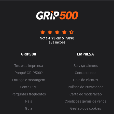
Nota
4.93
em
5
|
5890
avaliações
GRIP500
EMPRESA
Teste da imprensa
Serviço clientes
Porquê GRIP500?
Contacte-nos
Entrega e montagem
Opinião clientes
Conta PRO
Política de Privacidade
Perguntas frequentes
Carta de moderação
País
Condições gerais de venda
Guia
Gestão dos cookies