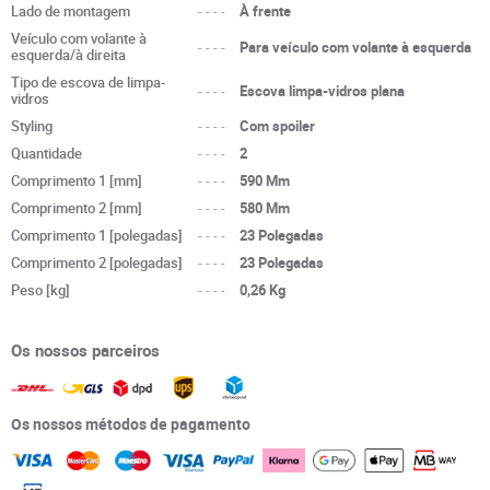
Lado de montagem
----
À frente
Veículo com volante à
----
Para veículo com volante à esquerda
esquerda/à direita
Tipo de escova de limpa-
----
Escova limpa-vidros plana
vidros
Styling
----
Com spoiler
Quantidade
----
2
Comprimento 1 [mm]
----
590 Mm
Comprimento 2 [mm]
----
580 Mm
Comprimento 1 [polegadas]
----
23 Polegadas
Comprimento 2 [polegadas]
----
23 Polegadas
Peso [kg]
----
0,26 Kg
Os nossos parceiros
Os nossos métodos de pagamento