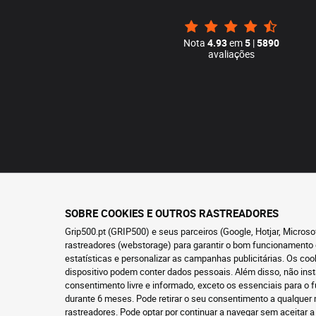
Nota
4.93
em
5
|
5890
avaliações
SOBRE COOKIES E OUTROS RASTREADORES
Grip500.pt (GRIP500) e seus parceiros (Google, Hotjar, Micros
rastreadores (webstorage) para garantir o bom funcionamento 
estatísticas e personalizar as campanhas publicitárias. Os co
dispositivo podem conter dados pessoais. Além disso, não ins
consentimento livre e informado, exceto os essenciais para 
durante 6 meses. Pode retirar o seu consentimento a qualque
rastreadores
. Pode optar por continuar a navegar sem aceitar a