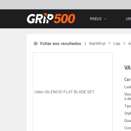
PNEUS
JA
Voltar aos resultados
Grip500.pt
Loja
A
VA
Car
Lad
Veí
à di
Tip
Styl
Qua
Com