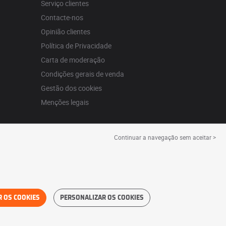
Serviço clientes
Contacte-nos
Opinião clientes
Política de Privacidade
Carta de moderação
Condições gerais de venda
Gestão dos cookies
Menções legais
Continuar a navegação sem aceitar >
R OS COOKIES
PERSONALIZAR OS COOKIES