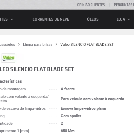
OPINIÃO CLIENTES
PERGUNTAS 
CORRENTES DE NEVE
ÓLEOS
NTES
LOJA
cessórios
Limpa para brisas
Valeo SILENCIO FLAT BLADE SET
LEO SILENCIO FLAT BLADE SET
acterísticas
o de montagem
----
À frente
culo com volante à esquerda/
----
Para veículo com volante à esquerda
reita
o de escova de limpa-vidros
----
Escova limpa-vidros plana
ing
----
Com spoiler
ntidade
----
2
primento 1 [mm]
----
650 Mm