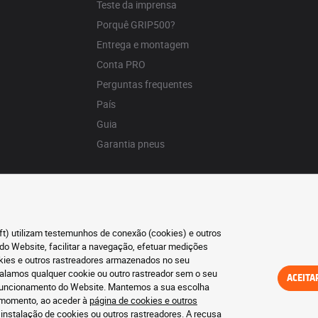
Teste da imprensa
Porquê GRIP500?
Entrega e montagem
Conta PRO
Perguntas frequentes
País
Guia
Garantia pneus
oft) utilizam testemunhos de conexão (cookies) e outros
do Website, facilitar a navegação, efetuar medições
okies e outros rastreadores armazenados no seu
talamos qualquer cookie ou outro rastreador sem o seu
ACEITA
o funcionamento do Website. Mantemos a sua escolha
r momento, ao aceder à
página de cookies e outros
 instalação de cookies ou outros rastreadores. A recusa