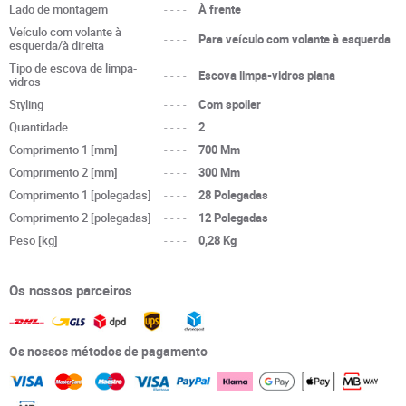
Lado de montagem
----
À frente
Veículo com volante à
----
Para veículo com volante à esquerda
esquerda/à direita
Tipo de escova de limpa-
----
Escova limpa-vidros plana
vidros
Styling
----
Com spoiler
Quantidade
----
2
Comprimento 1 [mm]
----
700 Mm
Comprimento 2 [mm]
----
300 Mm
Comprimento 1 [polegadas]
----
28 Polegadas
Comprimento 2 [polegadas]
----
12 Polegadas
Peso [kg]
----
0,28 Kg
Os nossos parceiros
Os nossos métodos de pagamento