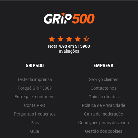
Nota
4.93
em
5
|
5900
avaliações
GRIP500
EMPRESA
Teste da imprensa
Serviço clientes
Porquê GRIP500?
Contacte-nos
Entrega e montagem
Opinião clientes
Conta PRO
Política de Privacidade
Perguntas frequentes
Carta de moderação
País
Condições gerais de venda
Guia
Gestão dos cookies