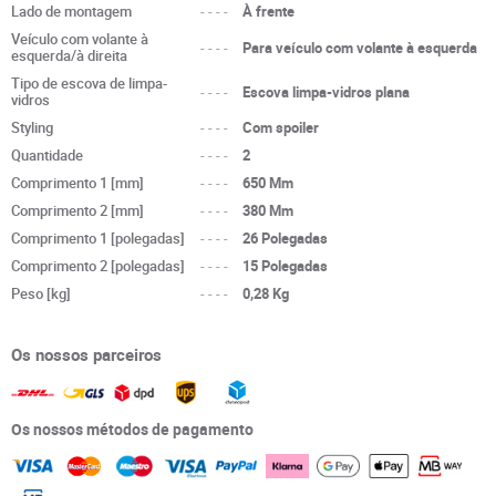
Lado de montagem
----
À frente
Veículo com volante à
----
Para veículo com volante à esquerda
esquerda/à direita
Tipo de escova de limpa-
----
Escova limpa-vidros plana
vidros
Styling
----
Com spoiler
Quantidade
----
2
Comprimento 1 [mm]
----
650 Mm
Comprimento 2 [mm]
----
380 Mm
Comprimento 1 [polegadas]
----
26 Polegadas
Comprimento 2 [polegadas]
----
15 Polegadas
Peso [kg]
----
0,28 Kg
Os nossos parceiros
Os nossos métodos de pagamento