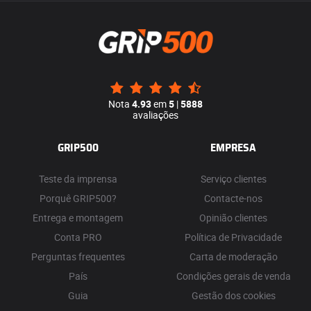
Nota
4.93
em
5
|
5888
avaliações
GRIP500
EMPRESA
Teste da imprensa
Serviço clientes
Porquê GRIP500?
Contacte-nos
Entrega e montagem
Opinião clientes
Conta PRO
Política de Privacidade
Perguntas frequentes
Carta de moderação
País
Condições gerais de venda
Guia
Gestão dos cookies