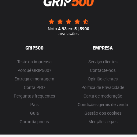
Nota
4.93
em
5
|
5900
avaliações
GRIP500
EMPRESA
Teste da imprensa
Serviço clientes
Porquê GRIP500?
Contacte-nos
Entrega e montagem
Opinião clientes
Conta PRO
Política de Privacidade
Perguntas frequentes
Carta de moderação
País
Condições gerais de venda
Guia
Gestão dos cookies
Garantia pneus
Menções legais