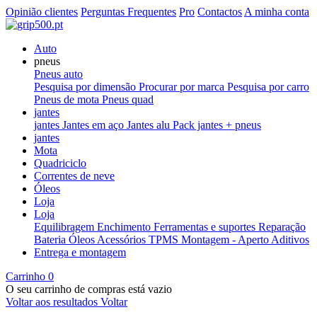
Opinião clientes
Perguntas Frequentes
Pro
Contactos
A minha conta
Auto
pneus
Pneus auto
Pesquisa por dimensão
Procurar por marca
Pesquisa por carro
Pneus de mota
Pneus quad
jantes
jantes
Jantes em aço
Jantes alu
Pack jantes + pneus
jantes
Mota
Quadriciclo
Correntes de neve
Óleos
Loja
Loja
Equilibragem
Enchimento
Ferramentas e suportes
Reparação
Bateria
Óleos
Acessórios
TPMS
Montagem - Aperto
Aditivos
Entrega e montagem
Carrinho
0
O seu carrinho de compras está vazio
Voltar aos resultados
Voltar