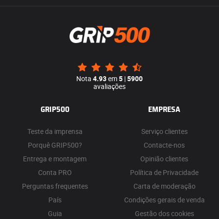
Nota
4.93
em
5
|
5900
avaliações
GRIP500
EMPRESA
Teste da imprensa
Serviço clientes
Porquê GRIP500?
Contacte-nos
Entrega e montagem
Opinião clientes
Conta PRO
Política de Privacidade
Perguntas frequentes
Carta de moderação
País
Condições gerais de venda
Guia
Gestão dos cookies