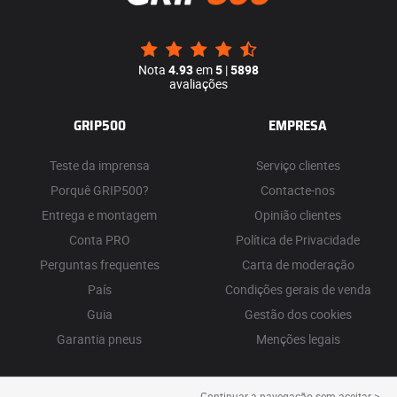
Nota
4.93
em
5
|
5898
avaliações
GRIP500
EMPRESA
Teste da imprensa
Serviço clientes
Porquê GRIP500?
Contacte-nos
Entrega e montagem
Opinião clientes
Conta PRO
Política de Privacidade
Perguntas frequentes
Carta de moderação
País
Condições gerais de venda
Guia
Gestão dos cookies
Garantia pneus
Menções legais
Continuar a navegação sem aceitar >