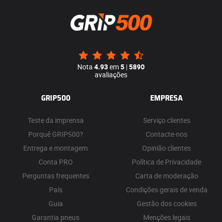
Nota
4.93
em
5
|
5890
avaliações
GRIP500
EMPRESA
Teste da imprensa
Serviço clientes
Porquê GRIP500?
Contacte-nos
Entrega e montagem
Opinião clientes
Conta PRO
Política de Privacidade
Perguntas frequentes
Carta de moderação
País
Condições gerais de venda
Guia
Gestão dos cookies
Garantia pneus
Menções legais