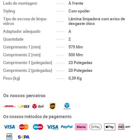
Lado de montagem
----
À frente
Styling
----
Com spoiler
Tipo de escova de limpa-
Lâmina limpadora com aviso de
----
vidros
desgaste ótico
Adaptador adequado
----
A
Quantidade
----
2
Comprimento 1 [mm]
----
575 Mm
Comprimento 2 [mm]
----
500 Mm
Comprimento 1 [polegadas]
----
23 Polegadas
Comprimento 2 [polegadas]
----
20 Polegadas
Peso [kg]
----
0,39 Kg
Os nossos parceiros
Os nossos métodos de pagamento