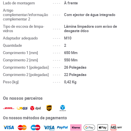
Lado de montagem
----
À frente
Artigo
complementar/informação
----
Com ejector de água integrado
complementar 2
Tipo de escova de limpa-
Lâmina limpadora com aviso de
----
vidros
desgaste ótico
Adaptador adequado
----
M10
Quantidade
----
2
Comprimento 1 [mm]
----
650 Mm
Comprimento 2 [mm]
----
550 Mm
Comprimento 1 [polegadas]
----
26 Polegadas
Comprimento 2 [polegadas]
----
22 Polegadas
Peso [kg]
----
0,42 Kg
Os nossos parceiros
Os nossos métodos de pagamento