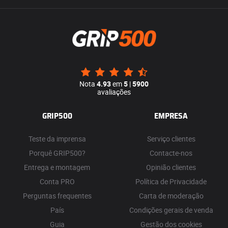
Nota
4.93
em
5
|
5900
avaliações
GRIP500
EMPRESA
Teste da imprensa
Serviço clientes
Porquê GRIP500?
Contacte-nos
Entrega e montagem
Opinião clientes
Conta PRO
Política de Privacidade
Perguntas frequentes
Carta de moderação
País
Condições gerais de venda
Guia
Gestão dos cookies