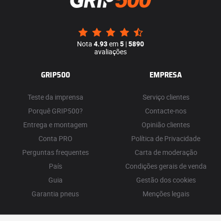
Nota
4.93
em
5
|
5890
avaliações
GRIP500
EMPRESA
Teste da imprensa
Serviço clientes
Porquê GRIP500?
Contacte-nos
Entrega e montagem
Opinião clientes
Conta PRO
Política de Privacidade
Perguntas frequentes
Carta de moderação
País
Condições gerais de venda
Guia
Gestão dos cookies
Garantia pneus
Menções legais