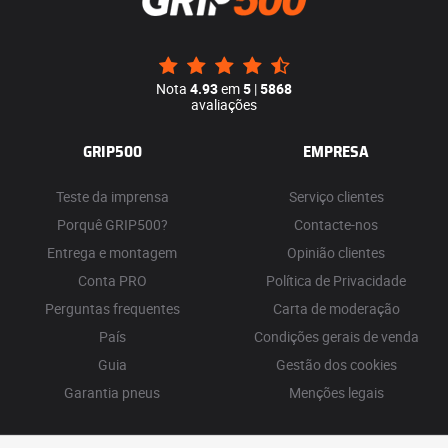
Nota
4.93
em
5
|
5868
avaliações
GRIP500
EMPRESA
Teste da imprensa
Serviço clientes
Porquê GRIP500?
Contacte-nos
Entrega e montagem
Opinião clientes
Conta PRO
Política de Privacidade
Perguntas frequentes
Carta de moderação
País
Condições gerais de venda
Guia
Gestão dos cookies
Garantia pneus
Menções legais