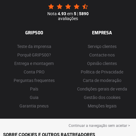
Nota
4.93
em
5
|
5890
avaliações
GRIP500
EMPRESA
Teste da imprensa
Serviço clientes
Porquê GRIP500?
Contacte-nos
Entrega e montagem
Opinião clientes
Conta PRO
Política de Privacidade
Perguntas frequentes
Carta de moderação
País
Condições gerais de venda
Guia
Gestão dos cookies
Garantia pneus
Menções legais
Continuar a navegação sem aceitar >
SOBRE COOKIES E OUTROS RASTREADORES