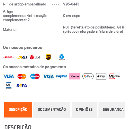
N.º de artigo emparelhado
----
V95-0443
Artigo
complementar/informação
----
Com capa
complementar 2
PBT (tereftalato de polibutileno), GFK
Material
----
(plástico reforçado a fribra de vidro)
Os nossos parceiros
Os nossos métodos de pagamento
DESCRIÇÃO
DOCUMENTAÇÃO
OPINIÕES
SEGURANÇA
DESCRIÇÃO