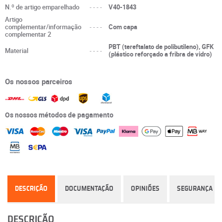
N.º de artigo emparelhado
----
V40-1843
Artigo
complementar/informação
----
Com capa
complementar 2
PBT (tereftalato de polibutileno), GFK
Material
----
(plástico reforçado a fribra de vidro)
Os nossos parceiros
Os nossos métodos de pagamento
DESCRIÇÃO
DOCUMENTAÇÃO
OPINIÕES
SEGURANÇA
DESCRIÇÃO