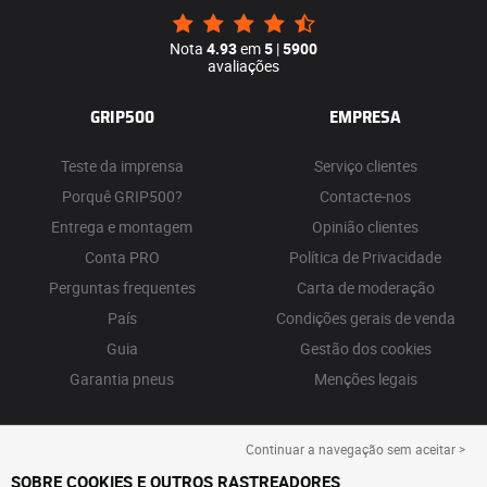
Nota
4.93
em
5
|
5900
avaliações
GRIP500
EMPRESA
Teste da imprensa
Serviço clientes
Porquê GRIP500?
Contacte-nos
Entrega e montagem
Opinião clientes
Conta PRO
Política de Privacidade
Perguntas frequentes
Carta de moderação
País
Condições gerais de venda
Guia
Gestão dos cookies
Garantia pneus
Menções legais
Continuar a navegação sem aceitar >
SOBRE COOKIES E OUTROS RASTREADORES