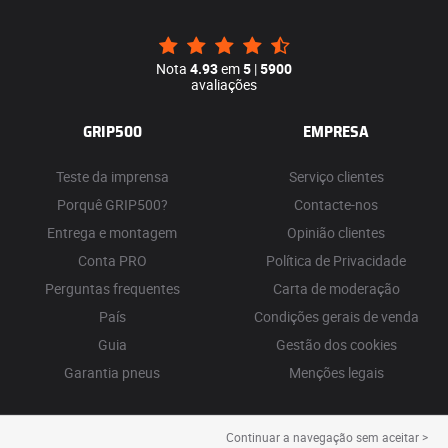
Nota
4.93
em
5
|
5900
avaliações
GRIP500
EMPRESA
Teste da imprensa
Serviço clientes
Porquê GRIP500?
Contacte-nos
Entrega e montagem
Opinião clientes
Conta PRO
Política de Privacidade
Perguntas frequentes
Carta de moderação
País
Condições gerais de venda
Guia
Gestão dos cookies
Garantia pneus
Menções legais
Continuar a navegação sem aceitar >